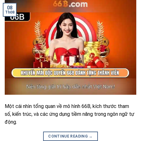
08
Th08
Một cái nhìn tổng quan về mô hình 66B, kích thước tham
số, kiến trúc, và các ứng dụng tiềm năng trong ngôn ngữ tự
động.
CONTINUE READING
→