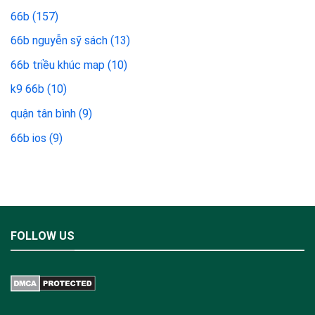
66b (157)
66b nguyễn sỹ sách (13)
66b triều khúc map (10)
k9 66b (10)
quận tân bình (9)
66b ios (9)
FOLLOW US