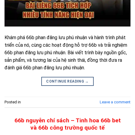
Khám phá 66b phan đăng lưu phú nhuận và hành trình phát
triển của nó, cùng các hoạt động hỗ trợ 66b và trải nghiệm
66b phan đăng lưu phú nhuận. Bài viết trình bày nguồn gốc,
sản phẩm, và tương lai của hệ sinh thái, đồng thời đưa ra
đánh giá 66b phan đăng lưu phú nhuận.
CONTINUE READING
→
Posted in
Leave a comment
66b nguyễn chí sách – Tinh hoa 66b bet
và 66b công trường quốc tế