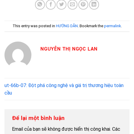
This entry was posted in
HƯỚNG DẪN
. Bookmark the
permalink
.
NGUYỄN THỊ NGỌC LAN
ut-66b-07: Đột phá công nghệ và giá trị thương hiệu toàn
cầu
Để lại một bình luận
Email của bạn sẽ không được hiển thị công khai.
Các