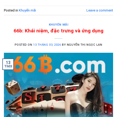
Posted in
Khuyến mãi
Leave a comment
KHUYẾN MÃI
66b: Khái niệm, đặc trưng và ứng dụng
POSTED ON
13 THÁNG 03, 2026
BY
NGUYỄN THỊ NGỌC LAN
13
Th03