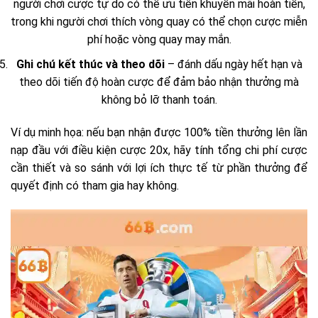
người chơi cược tự do có thể ưu tiên khuyến mãi hoàn tiền,
trong khi người chơi thích vòng quay có thể chọn cược miễn
phí hoặc vòng quay may mắn.
Ghi chú kết thúc và theo dõi
– đánh dấu ngày hết hạn và
theo dõi tiến độ hoàn cược để đảm bảo nhận thưởng mà
không bỏ lỡ thanh toán.
Ví dụ minh họa: nếu bạn nhận được 100% tiền thưởng lên lần
nạp đầu với điều kiện cược 20x, hãy tính tổng chi phí cược
cần thiết và so sánh với lợi ích thực tế từ phần thưởng để
quyết định có tham gia hay không.