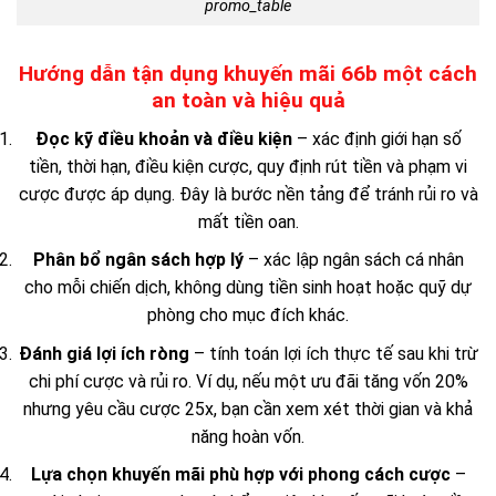
promo_table
Hướng dẫn tận dụng khuyến mãi 66b một cách
an toàn và hiệu quả
Đọc kỹ điều khoản và điều kiện
– xác định giới hạn số
tiền, thời hạn, điều kiện cược, quy định rút tiền và phạm vi
cược được áp dụng. Đây là bước nền tảng để tránh rủi ro và
mất tiền oan.
Phân bổ ngân sách hợp lý
– xác lập ngân sách cá nhân
cho mỗi chiến dịch, không dùng tiền sinh hoạt hoặc quỹ dự
phòng cho mục đích khác.
Đánh giá lợi ích ròng
– tính toán lợi ích thực tế sau khi trừ
chi phí cược và rủi ro. Ví dụ, nếu một ưu đãi tăng vốn 20%
nhưng yêu cầu cược 25x, bạn cần xem xét thời gian và khả
năng hoàn vốn.
Lựa chọn khuyến mãi phù hợp với phong cách cược
–