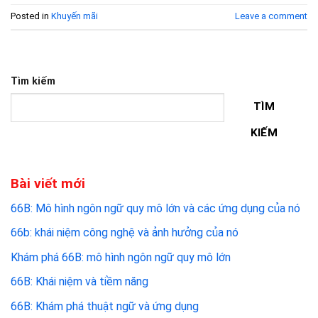
Posted in
Khuyến mãi
Leave a comment
Tìm kiếm
TÌM
KIẾM
Bài viết mới
66B: Mô hình ngôn ngữ quy mô lớn và các ứng dụng của nó
66b: khái niệm công nghệ và ảnh hưởng của nó
Khám phá 66B: mô hình ngôn ngữ quy mô lớn
66B: Khái niệm và tiềm năng
66B: Khám phá thuật ngữ và ứng dụng