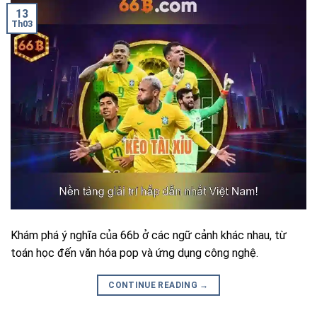
13
Th03
Khám phá ý nghĩa của 66b ở các ngữ cảnh khác nhau, từ
toán học đến văn hóa pop và ứng dụng công nghệ.
CONTINUE READING
→