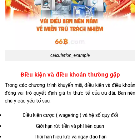
calculation_example
Điều kiện và điều khoản thường gặp
Trong các chương trình khuyến mãi, điều kiện và điều khoản
đóng vai trò quyết định giá trị thực tế của ưu đãi. Bạn nên
chú ý các yếu tố sau:
Điều kiện cược ( wagering ) và hệ số quy đổi
Giới hạn rút tiền và phí liên quan
Thời hạn hiệu lực và ngày đáo hạn