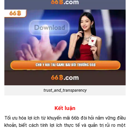
trust_and_transparency
Kết luận
Tối ưu hóa lợi ích từ khuyến mãi 66b đòi hỏi nắm vững điều
khoản, biết cách tính lợi ích thực tế và quản trị rủi ro một