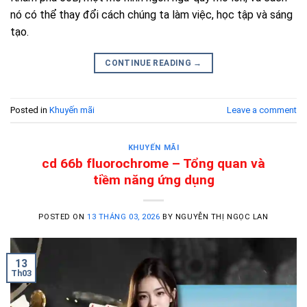
nó có thể thay đổi cách chúng ta làm việc, học tập và sáng
tạo.
CONTINUE READING
→
Posted in
Khuyến mãi
Leave a comment
KHUYẾN MÃI
cd 66b fluorochrome – Tổng quan và
tiềm năng ứng dụng
POSTED ON
13 THÁNG 03, 2026
BY
NGUYỄN THỊ NGỌC LAN
13
Th03