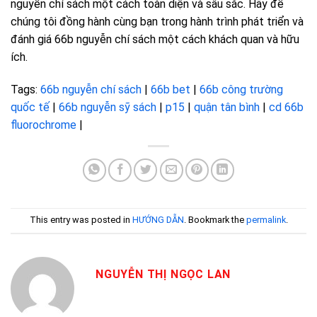
nguyễn chí sách một cách toàn diện và sâu sắc. Hãy để
chúng tôi đồng hành cùng bạn trong hành trình phát triển và
đánh giá 66b nguyễn chí sách một cách khách quan và hữu
ích.
Tags:
66b nguyễn chí sách
|
66b bet
|
66b công trường
quốc tế
|
66b nguyễn sỹ sách
|
p15
|
quận tân bình
|
cd 66b
fluorochrome
|
This entry was posted in
HƯỚNG DẪN
. Bookmark the
permalink
.
NGUYỄN THỊ NGỌC LAN