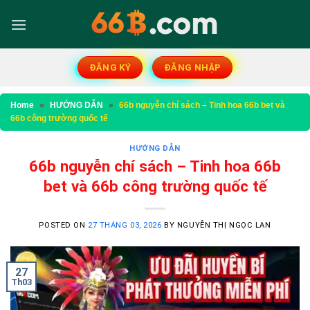
Skip
to
content
ĐĂNG KÝ
ĐĂNG NHẬP
Home
»
HƯỚNG DẪN
»
66b nguyễn chí sách – Tinh hoa 66b bet và
66b công trường quốc tế
HƯỚNG DẪN
66b nguyễn chí sách – Tinh hoa 66b
bet và 66b công trường quốc tế
POSTED ON
27 THÁNG 03, 2026
BY
NGUYỄN THỊ NGỌC LAN
27
Th03