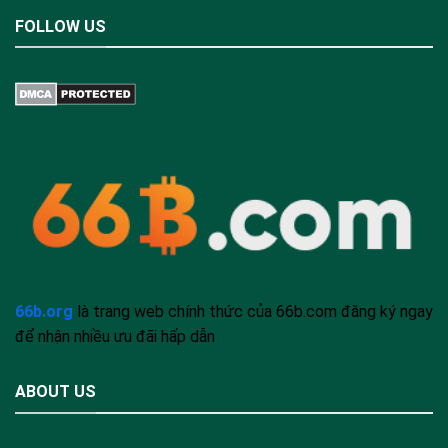
FOLLOW US
66b.org
là trang web chính thức của 66b.com đăng ký ngay
để nhận nhiều ưu đãi hấp dẫn
ABOUT US