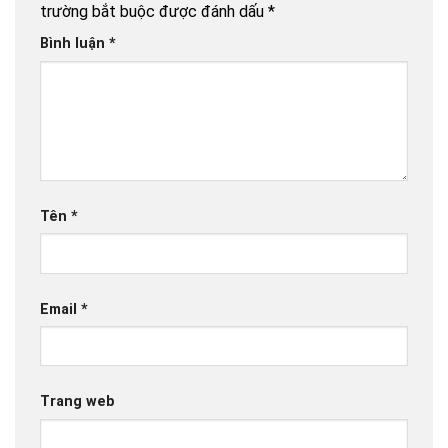
trường bắt buộc được đánh dấu
*
Bình luận
*
Tên
*
Email
*
Trang web