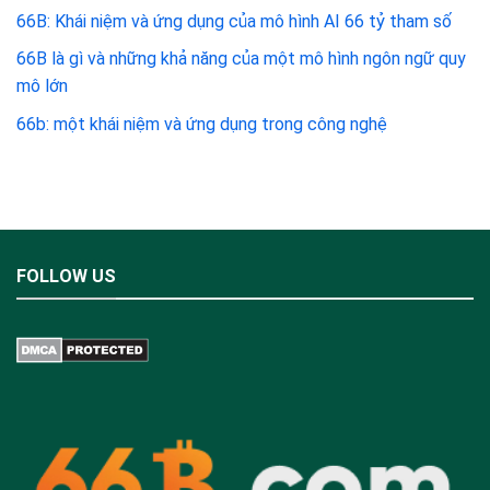
66B: Khái niệm và ứng dụng của mô hình AI 66 tỷ tham số
66B là gì và những khả năng của một mô hình ngôn ngữ quy
mô lớn
66b: một khái niệm và ứng dụng trong công nghệ
FOLLOW US