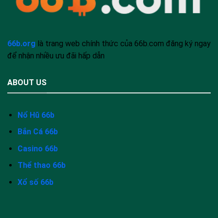
66b.org
là trang web chính thức của 66b.com đăng ký ngay
để nhận nhiều ưu đãi hấp dẫn
ABOUT US
Nổ Hũ 66b
Bắn Cá 66b
Casino 66b
Thể thao 66b
Xổ số 66b