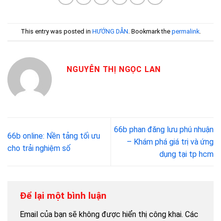
This entry was posted in
HƯỚNG DẪN
. Bookmark the
permalink
.
NGUYỄN THỊ NGỌC LAN
66b phan đăng lưu phú nhuận
66b online: Nền tảng tối ưu
– Khám phá giá trị và ứng
cho trải nghiệm số
dụng tại tp hcm
Để lại một bình luận
Email của bạn sẽ không được hiển thị công khai.
Các