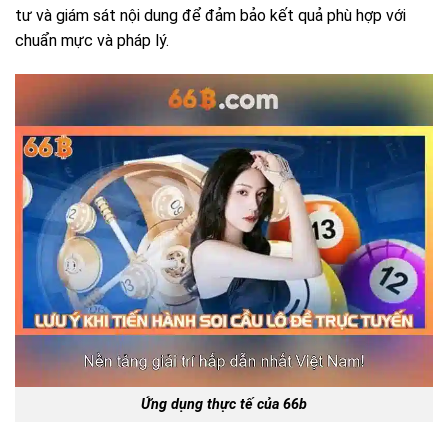
tư và giám sát nội dung để đảm bảo kết quả phù hợp với
chuẩn mực và pháp lý.
Ứng dụng thực tế của 66b