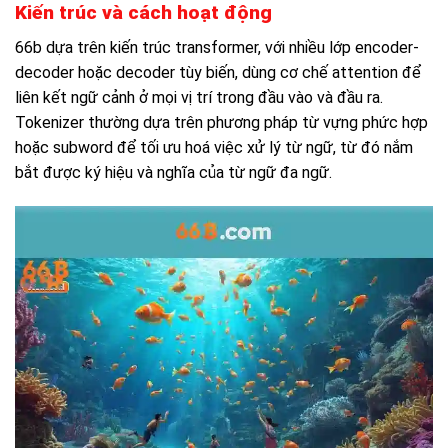
Kiến trúc và cách hoạt động
66b dựa trên kiến trúc transformer, với nhiều lớp encoder-
decoder hoặc decoder tùy biến, dùng cơ chế attention để
liên kết ngữ cảnh ở mọi vị trí trong đầu vào và đầu ra.
Tokenizer thường dựa trên phương pháp từ vựng phức hợp
hoặc subword để tối ưu hoá việc xử lý từ ngữ, từ đó nắm
bắt được ký hiệu và nghĩa của từ ngữ đa ngữ.