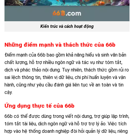
Kiến trúc và cách hoạt động
Những điểm mạnh và thách thức của 66b
Điểm mạnh của 66b bao gồm khả năng hiểu và sinh văn bản
chất lượng, hỗ trợ nhiều ngôn ngữ và tác vụ như tóm tắt,
dịch và phác thảo nội dung. Tuy nhiên, thách thức gồm rủi ro
sai lệch thông tin, thiên vị dữ liệu, chi phí huấn luyện và vận
hành, cũng như yêu cầu đánh giá liên tục về an toàn và tin
cậy.
Ứng dụng thực tế của 66b
66b có thể được dùng trong viết nội dung, trợ giúp lập trình,
tóm tắt tài liệu, dịch ngôn ngữ và hỗ trợ trợ lý ảo. Việc tích
hợp vào hệ thống doanh nghiệp đòi hỏi quản lý dữ liệu, riêng