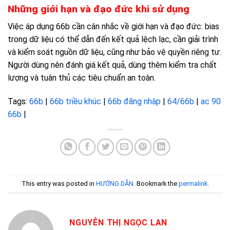
Những giới hạn và đạo đức khi sử dụng
Việc áp dụng 66b cần cân nhắc về giới hạn và đạo đức: bias
trong dữ liệu có thể dẫn đến kết quả lệch lạc, cần giải trình
và kiểm soát nguồn dữ liệu, cũng như bảo vệ quyền riêng tư.
Người dùng nên đánh giá kết quả, dùng thêm kiểm tra chất
lượng và tuân thủ các tiêu chuẩn an toàn.
Tags:
66b
|
66b triều khúc
|
66b đăng nhập
|
64/66b
|
ac 90
66b
|
This entry was posted in
HƯỚNG DẪN
. Bookmark the
permalink
.
NGUYỄN THỊ NGỌC LAN