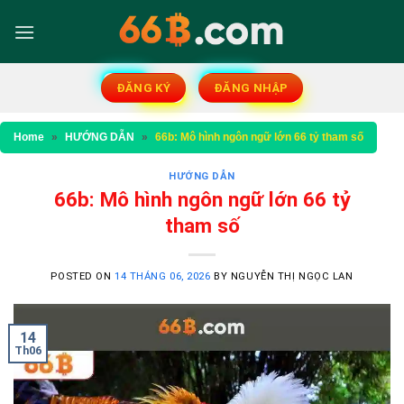
Skip
to
content
ĐĂNG KÝ
ĐĂNG NHẬP
Home
»
HƯỚNG DẪN
»
66b: Mô hình ngôn ngữ lớn 66 tỷ tham số
HƯỚNG DẪN
66b: Mô hình ngôn ngữ lớn 66 tỷ
tham số
POSTED ON
14 THÁNG 06, 2026
BY
NGUYỄN THỊ NGỌC LAN
14
Th06