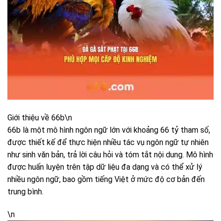
Giới thiệu về 66b
\n
66b là một mô hình ngôn ngữ lớn với khoảng 66 tỷ tham số,
được thiết kế để thực hiện nhiều tác vụ ngôn ngữ tự nhiên
như sinh văn bản, trả lời câu hỏi và tóm tắt nội dung. Mô hình
được huấn luyện trên tập dữ liệu đa dạng và có thể xử lý
nhiều ngôn ngữ, bao gồm tiếng Việt ở mức độ cơ bản đến
trung bình.
\n