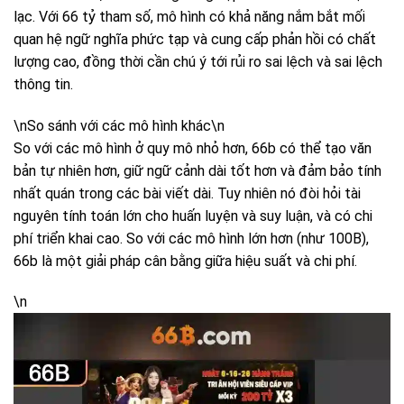
lạc. Với 66 tỷ tham số, mô hình có khả năng nắm bắt mối
quan hệ ngữ nghĩa phức tạp và cung cấp phản hồi có chất
lượng cao, đồng thời cần chú ý tới rủi ro sai lệch và sai lệch
thông tin.
\n
So sánh với các mô hình khác
\n
So với các mô hình ở quy mô nhỏ hơn, 66b có thể tạo văn
bản tự nhiên hơn, giữ ngữ cảnh dài tốt hơn và đảm bảo tính
nhất quán trong các bài viết dài. Tuy nhiên nó đòi hỏi tài
nguyên tính toán lớn cho huấn luyện và suy luận, và có chi
phí triển khai cao. So với các mô hình lớn hơn (như 100B),
66b là một giải pháp cân bằng giữa hiệu suất và chi phí.
\n