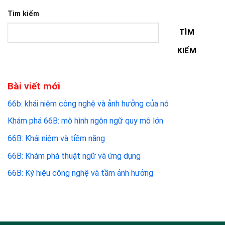
Tìm kiếm
TÌM
KIẾM
Bài viết mới
66b: khái niệm công nghệ và ảnh hưởng của nó
Khám phá 66B: mô hình ngôn ngữ quy mô lớn
66B: Khái niệm và tiềm năng
66B: Khám phá thuật ngữ và ứng dụng
66B: Ký hiệu công nghệ và tầm ảnh hưởng