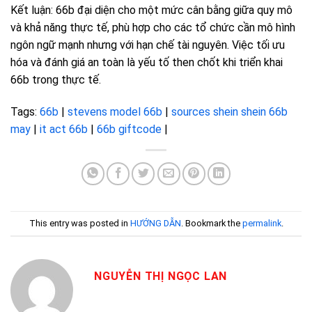
Kết luận: 66b đại diện cho một mức cân bằng giữa quy mô
và khả năng thực tế, phù hợp cho các tổ chức cần mô hình
ngôn ngữ mạnh nhưng với hạn chế tài nguyên. Việc tối ưu
hóa và đánh giá an toàn là yếu tố then chốt khi triển khai
66b trong thực tế.
Tags:
66b
|
stevens model 66b
|
sources shein shein 66b
may
|
it act 66b
|
66b giftcode
|
This entry was posted in
HƯỚNG DẪN
. Bookmark the
permalink
.
NGUYỄN THỊ NGỌC LAN