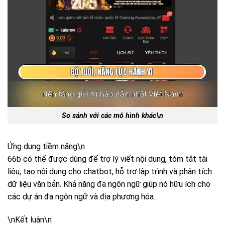
So sánh với các mô hình khác\n
Ứng dụng tiềm năng
\n
66b có thể được dùng để trợ lý viết nội dung, tóm tắt tài
liệu, tạo nội dung cho chatbot, hỗ trợ lập trình và phân tích
dữ liệu văn bản. Khả năng đa ngôn ngữ giúp nó hữu ích cho
các dự án đa ngôn ngữ và địa phương hóa.
\n
Kết luận
\n