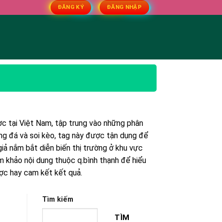
ĐĂNG KÝ
ĐĂNG NHẬP
ợc tại Việt Nam, tập trung vào những phân
ng đá và soi kèo, tag này được tận dụng để
giả nắm bắt diễn biến thị trường ở khu vực
am khảo nội dung thuộc q.bình thạnh để hiểu
ược hay cam kết kết quả.
Tìm kiếm
TÌM