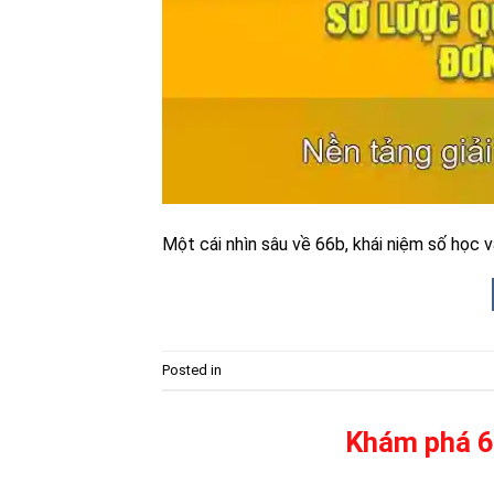
Một cái nhìn sâu về 66b, khái niệm số học 
Posted in
Khám phá 66