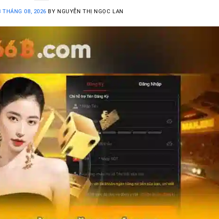
8 THÁNG 08, 2026
BY
NGUYỄN THỊ NGỌC LAN