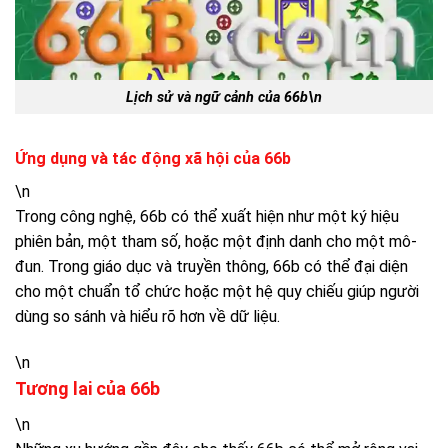
Lịch sử và ngữ cảnh của 66b\n
Ứng dụng và tác động xã hội của 66b
\n
Trong công nghệ, 66b có thể xuất hiện như một ký hiệu
phiên bản, một tham số, hoặc một định danh cho một mô-
đun. Trong giáo dục và truyền thông, 66b có thể đại diện
cho một chuẩn tổ chức hoặc một hệ quy chiếu giúp người
dùng so sánh và hiểu rõ hơn về dữ liệu.
\n
Tương lai của 66b
\n