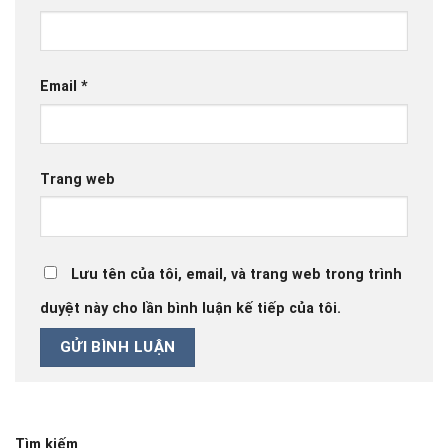
Email
*
Trang web
Lưu tên của tôi, email, và trang web trong trình
duyệt này cho lần bình luận kế tiếp của tôi.
Tìm kiếm