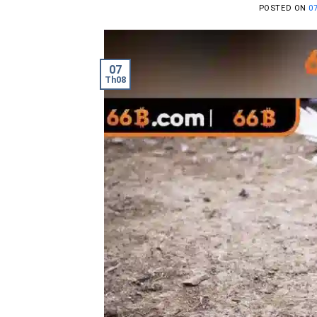
POSTED ON
0
07
Th08