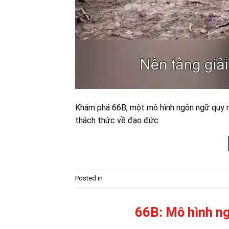
Khám phá 66B, một mô hình ngôn ngữ quy mô
thách thức về đạo đức.
Posted in
66B: Mô hình ng