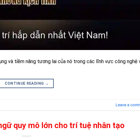
dụng và tiềm năng tương lai của nó trong các lĩnh vực công nghệ 
CONTINUE READING
→
Leave a com
gữ quy mô lớn cho trí tuệ nhân tạo