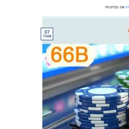
POSTED ON
0
07
Th08