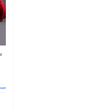
ác
ment