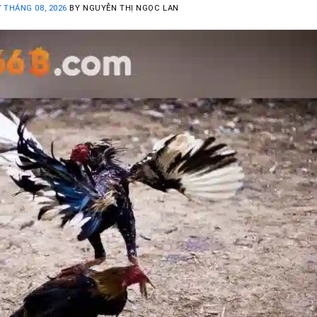
7 THÁNG 08, 2026
BY
NGUYỄN THỊ NGỌC LAN