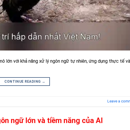
 lớn với khả năng xử lý ngôn ngữ tự nhiên, ứng dụng thực tế v
CONTINUE READING
→
Leave a com
ôn ngữ lớn và tiềm năng của AI