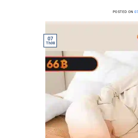
POSTED ON
0
07
Th08