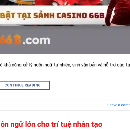
khả năng xử lý ngôn ngữ tự nhiên, sinh văn bản và hỗ trợ các t
CONTINUE READING
→
Leave a com
ôn ngữ lớn cho trí tuệ nhân tạo