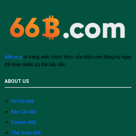
66b.org
là trang web chính thức của 66b.com đăng ký ngay
để nhận nhiều ưu đãi hấp dẫn
ABOUT US
Nổ Hũ 66b
Bắn Cá 66b
Casino 66b
Thể thao 66b