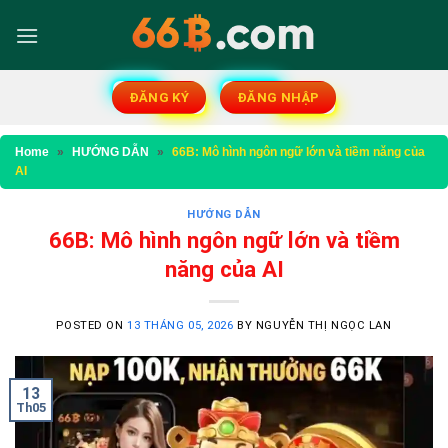
Skip
to
content
ĐĂNG KÝ
ĐĂNG NHẬP
Home
»
HƯỚNG DẪN
»
66B: Mô hình ngôn ngữ lớn và tiềm năng của
AI
HƯỚNG DẪN
66B: Mô hình ngôn ngữ lớn và tiềm
năng của AI
POSTED ON
13 THÁNG 05, 2026
BY
NGUYỄN THỊ NGỌC LAN
13
Th05