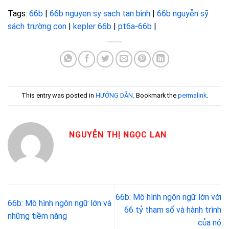
Tags:
66b
|
66b nguyen sy sach tan binh
|
66b nguyễn sỹ
sách trường con
|
kepler 66b
|
pt6a-66b
|
This entry was posted in
HƯỚNG DẪN
. Bookmark the
permalink
.
NGUYỄN THỊ NGỌC LAN
66b: Mô hình ngôn ngữ lớn với
66b: Mô hình ngôn ngữ lớn và
66 tỷ tham số và hành trình
những tiềm năng
của nó