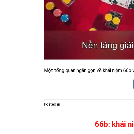
Một tổng quan ngắn gọn về khái niệm 66b v
Posted in
66b: khái 