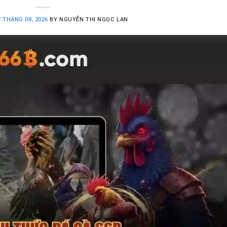
7 THÁNG 08, 2026
BY
NGUYỄN THỊ NGỌC LAN