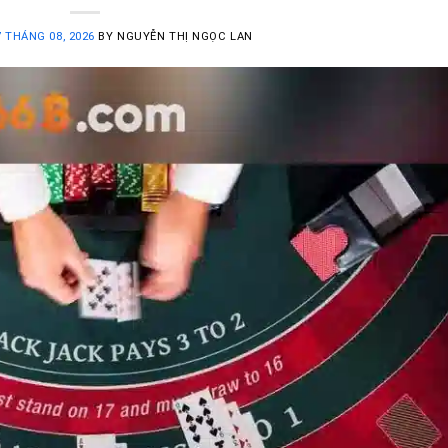
7 THÁNG 08, 2026
BY
NGUYỄN THỊ NGỌC LAN