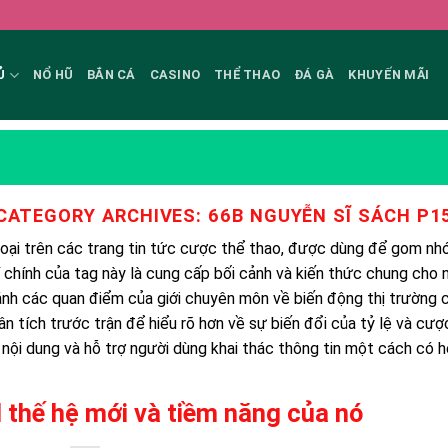
Ủ
NỔ HŨ
BẮN CÁ
CASINO
THỂ THAO
ĐÁ GÀ
KHUYẾN MÃI
CATEGORY ARCHIVES:
66B NGUYỄN SĨ SÁCH P1
oại trên các trang tin tức cược thể thao, được dùng để gom nhóm 
hí chính của tag này là cung cấp bối cảnh và kiến thức chung cho
 ánh các quan điểm của giới chuyên môn về biến động thị trườn
ân tích trước trận để hiểu rõ hơn về sự biến đổi của tỷ lệ và cượ
t nội dung và hỗ trợ người dùng khai thác thông tin một cách có h
 thế hệ mới và tiềm năng của nó