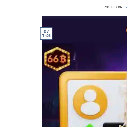
POSTED ON
0
07
Th08