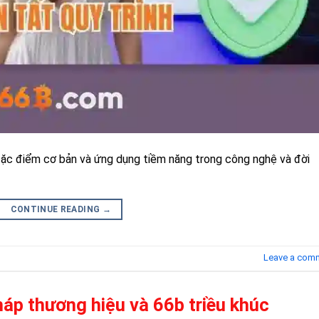
c đặc điểm cơ bản và ứng dụng tiềm năng trong công nghệ và đời
CONTINUE READING
→
Leave a com
háp thương hiệu và 66b triều khúc