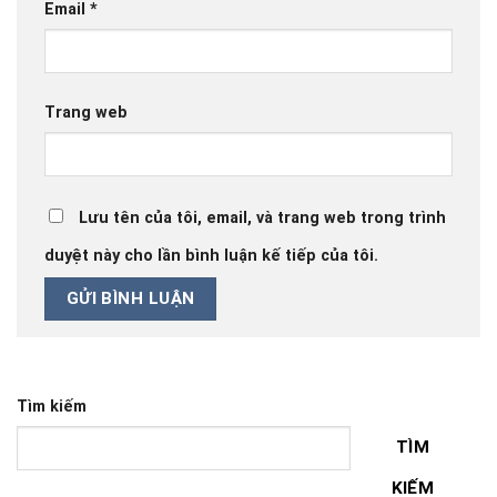
Email
*
Trang web
Lưu tên của tôi, email, và trang web trong trình
duyệt này cho lần bình luận kế tiếp của tôi.
Tìm kiếm
TÌM
KIẾM