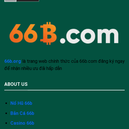
66b.org
là trang web chính thức của 66b.com đăng ký ngay
để nhận nhiều ưu đãi hấp dẫn
ABOUT US
Nổ Hũ 66b
Bắn Cá 66b
Casino 66b