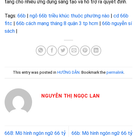
tảng cho nhiều ứng dụng sáng tạo và hỗ trợ ra quyết định.
Tags:
66b
|
ngõ 66b triều khúc thuộc phường nào
|
cd 66b
fitc
|
66b cách mạng tháng 8 quận 3 tp hcm
|
66b nguyễn sí
sách
|
This entry was posted in
HƯỚNG DẪN
. Bookmark the
permalink
.
NGUYỄN THỊ NGỌC LAN
66B: Mô hình ngôn ngữ 66 tỷ
66b: Mô hình ngôn ngữ 66 tỷ