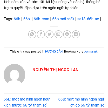
tích cảm xúc và tóm tắt tài liệu, cùng với các hệ thống hỗ
trợ ra quyết định dựa trên ngôn ngữ tự nhiên.
Tags:
66b
|
66b.
|
66b..com
|
66b mới nhất
|
sa18-66b-ae
|
This entry was posted in
HƯỚNG DẪN
. Bookmark the
permalink
.
NGUYỄN THỊ NGỌC LAN
66B: một mô hình ngôn ngữ
66B: một mô hình ngôn ngữ
kích thước 66 tỷ tham số
lớn có 66 tỷ tham số