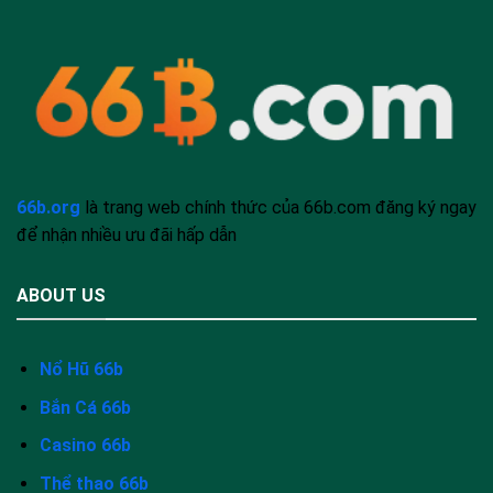
66b.org
là trang web chính thức của 66b.com đăng ký ngay
để nhận nhiều ưu đãi hấp dẫn
ABOUT US
Nổ Hũ 66b
Bắn Cá 66b
Casino 66b
Thể thao 66b