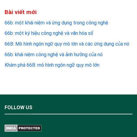
Bài viết mới
66b: một khái niệm và ứng dụng trong công nghệ
66b: một ký hiệu công nghệ và văn hóa số
66B: Mô hình ngôn ngữ quy mô lớn và các ứng dụng của nó
66b: khái niệm công nghệ và ảnh hưởng của nó
Khám phá 66B: mô hình ngôn ngữ quy mô lớn
FOLLOW US