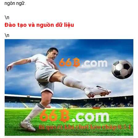
ngôn ngữ.
\n
Đào tạo và nguồn dữ liệu
\n