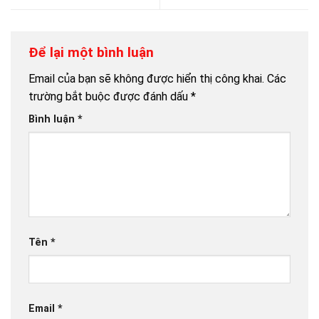
Để lại một bình luận
Email của bạn sẽ không được hiển thị công khai.
Các
trường bắt buộc được đánh dấu
*
Bình luận
*
Tên
*
Email
*