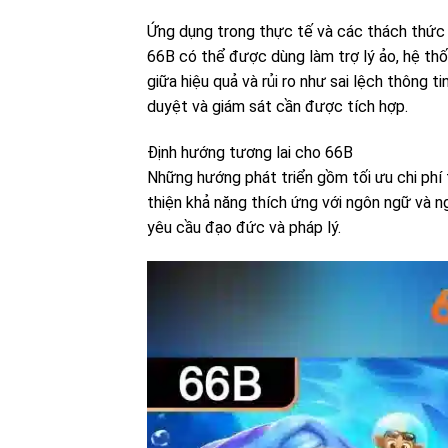
Ứng dụng trong thực tế và các thách thức
66B có thể được dùng làm trợ lý ảo, hệ thố
giữa hiệu quả và rủi ro như sai lệch thông t
duyệt và giám sát cần được tích hợp.
Định hướng tương lai cho 66B
Những hướng phát triển gồm tối ưu chi phí 
thiện khả năng thích ứng với ngôn ngữ và n
yêu cầu đạo đức và pháp lý.