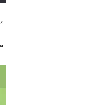
số
hú