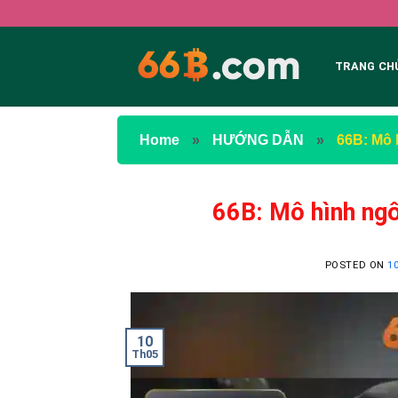
Skip
to
content
TRANG CH
Home
»
HƯỚNG DẪN
»
66B: Mô 
66B: Mô hình ng
POSTED ON
1
10
Th05