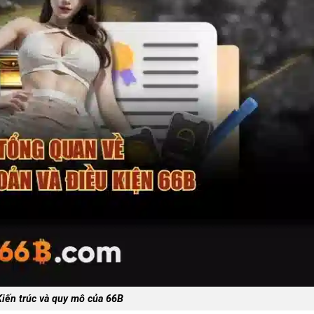
Kiến trúc và quy mô của 66B