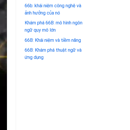
66b: khái niệm công nghệ và
ảnh hưởng của nó
Khám phá 66B: mô hình ngôn
ngữ quy mô lớn
66B: Khái niệm và tiềm năng
66B: Khám phá thuật ngữ và
ứng dụng