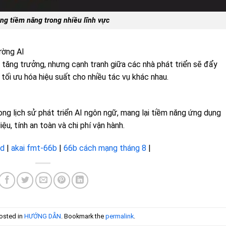
ng tiềm năng trong nhiều lĩnh vực
ường AI
ăng trưởng, nhưng cạnh tranh giữa các nhà phát triển sẽ đẩy
 tối ưu hóa hiệu suất cho nhiều tác vụ khác nhau.
ong lịch sử phát triển AI ngôn ngữ, mang lại tiềm năng ứng dụng
ệu, tính an toàn và chi phí vận hành.
nd
|
akai fmt-66b
|
66b cách mạng tháng 8
|
osted in
HƯỚNG DẪN
. Bookmark the
permalink
.