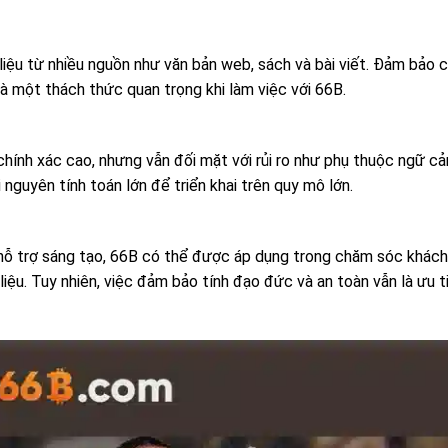
iệu từ nhiều nguồn như văn bản web, sách và bài viết. Đảm bảo 
 là một thách thức quan trọng khi làm việc với 66B.
chính xác cao, nhưng vẫn đối mặt với rủi ro như phụ thuộc ngữ cả
i nguyên tính toán lớn để triển khai trên quy mô lớn.
à hỗ trợ sáng tạo, 66B có thể được áp dụng trong chăm sóc khách
 liệu. Tuy nhiên, việc đảm bảo tính đạo đức và an toàn vẫn là ưu t