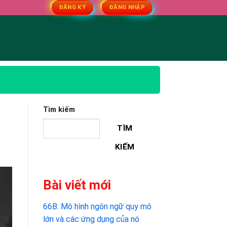
ĐĂNG KÝ
ĐĂNG NHẬP
Tìm kiếm
TÌM
KIẾM
Bài viết mới
66B: Mô hình ngôn ngữ quy mô
lớn và các ứng dụng của nó