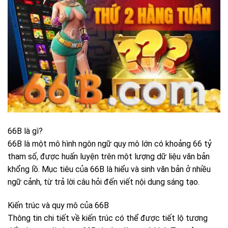
66B là gì?
66B là một mô hình ngôn ngữ quy mô lớn có khoảng 66 tỷ
tham số, được huấn luyện trên một lượng dữ liệu văn bản
khổng lồ. Mục tiêu của 66B là hiểu và sinh văn bản ở nhiều
ngữ cảnh, từ trả lời câu hỏi đến viết nội dung sáng tạo.
Kiến trúc và quy mô của 66B
Thông tin chi tiết về kiến trúc có thể được tiết lộ tương