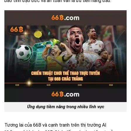
bảo tính đạo đức và an toàn vẫn là ưu tiên hàng đầu.
Ứng dụng tiềm năng trong nhiều lĩnh vực
Tương lai của 66B và cạnh tranh trên thị trường AI