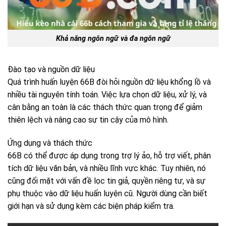
Khả năng ngôn ngữ và đa ngôn ngữ
Đào tạo và nguồn dữ liệu
Quá trình huấn luyện 66B đòi hỏi nguồn dữ liệu khổng lồ và
nhiều tài nguyên tính toán. Việc lựa chọn dữ liệu, xử lý, và
cân bằng an toàn là các thách thức quan trọng để giảm
thiên lệch và nâng cao sự tin cậy của mô hình.
Ứng dụng và thách thức
66B có thể được áp dụng trong trợ lý ảo, hỗ trợ viết, phân
tích dữ liệu văn bản, và nhiều lĩnh vực khác. Tuy nhiên, nó
cũng đối mặt với vấn đề lọc tin giả, quyền riêng tư, và sự
phụ thuộc vào dữ liệu huấn luyện cũ. Người dùng cần biết
giới hạn và sử dụng kèm các biện pháp kiểm tra.