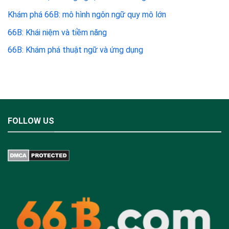
Khám phá 66B: mô hình ngôn ngữ quy mô lớn
66B: Khái niệm và tiềm năng
66B: Khám phá thuật ngữ và ứng dụng
FOLLOW US