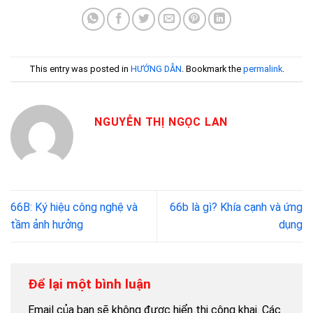
This entry was posted in
HƯỚNG DẪN
. Bookmark the
permalink
.
NGUYỄN THỊ NGỌC LAN
66B: Ký hiệu công nghệ và
66b là gì? Khía cạnh và ứng
tầm ảnh hưởng
dụng
Để lại một bình luận
Email của bạn sẽ không được hiển thị công khai.
Các