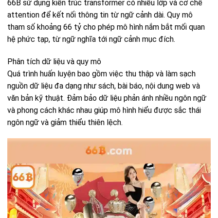
66B sử dụng kiến trúc transformer có nhiều lớp và cơ chế
attention để kết nối thông tin từ ngữ cảnh dài. Quy mô
tham số khoảng 66 tỷ cho phép mô hình nắm bắt mối quan
hệ phức tạp, từ ngữ nghĩa tới ngữ cảnh mục đích.
Phân tích dữ liệu và quy mô
Quá trình huấn luyện bao gồm việc thu thập và làm sạch
nguồn dữ liệu đa dạng như sách, bài báo, nội dung web và
văn bản kỹ thuật. Đảm bảo dữ liệu phản ánh nhiều ngôn ngữ
và phong cách khác nhau giúp mô hình hiểu được sắc thái
ngôn ngữ và giảm thiểu thiên lệch.