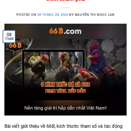
POSTED ON
08 THÁNG 08, 2026
BY
NGUYỄN THỊ NGỌC LAN
08
Th08
Bài viết giới thiệu về 66B, kích thước tham số và tác động