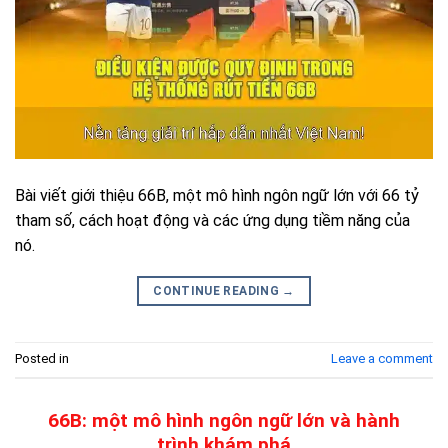
Bài viết giới thiệu 66B, một mô hình ngôn ngữ lớn với 66 tỷ
tham số, cách hoạt động và các ứng dụng tiềm năng của
nó.
CONTINUE READING
→
Posted in
Leave a comment
66B: một mô hình ngôn ngữ lớn và hành
trình khám phá