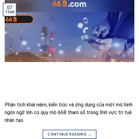
07
Th08
Phân tích khái niệm, kiến trúc và ứng dụng của một mô hình
ngôn ngữ lớn có quy mô 66B tham số trong lĩnh vực trí tuệ
nhân tạo.
CONTINUE READING
→