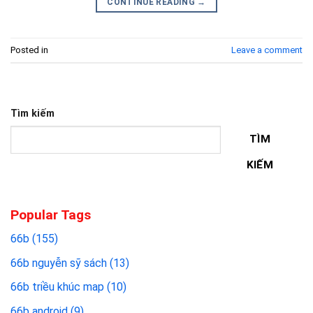
CONTINUE READING
→
Posted in
Leave a comment
Tìm kiếm
TÌM
KIẾM
Popular Tags
66b (155)
66b nguyễn sỹ sách (13)
66b triều khúc map (10)
66b android (9)