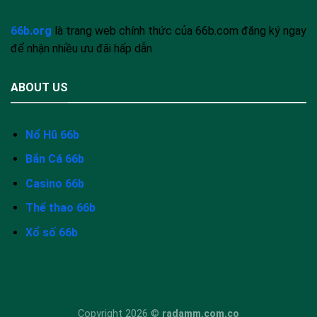
66b.org
là trang web chính thức của 66b.com đăng ký ngay
để nhận nhiều ưu đãi hấp dẫn
ABOUT US
Nổ Hũ 66b
Bắn Cá 66b
Casino 66b
Thể thao 66b
Xổ số 66b
Copyright 2026 ©
radamm.com.co