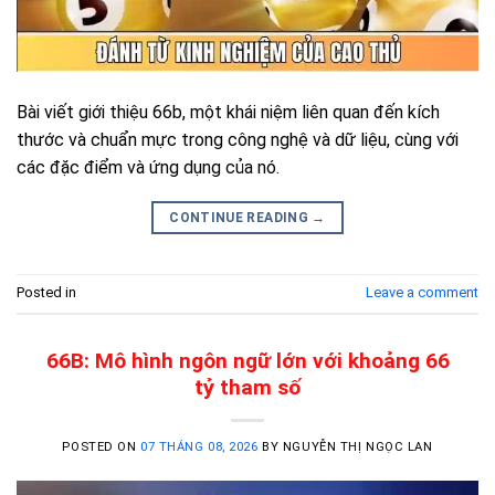
Bài viết giới thiệu 66b, một khái niệm liên quan đến kích
thước và chuẩn mực trong công nghệ và dữ liệu, cùng với
các đặc điểm và ứng dụng của nó.
CONTINUE READING
→
Posted in
Leave a comment
66B: Mô hình ngôn ngữ lớn với khoảng 66
tỷ tham số
POSTED ON
07 THÁNG 08, 2026
BY
NGUYỄN THỊ NGỌC LAN