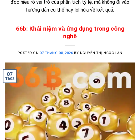
đọc hiểu rõ vai trò của phân tích tỷ lệ, mà không đi vào
hướng dẫn cụ thể hay lời hứa về kết quả.
66b: Khái niệm và ứng dụng trong công
nghệ
POSTED ON
07 THÁNG 08, 2026
BY
NGUYỄN THỊ NGỌC LAN
07
Th08