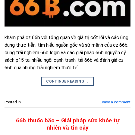
khám phá cz 66b với tổng quan về giá trị cốt lõi và các ứng
dụng thực tiễn; tìm hiểu nguồn gốc và sứ mệnh của cz 66b,
cùng trải nghiệm 66b login và các giải pháp 66b nguyễn sỹ
sách p15 tại nhiều ngõi cạnh tranh. tải 66b và đánh giá cz
66b qua những trải nghiệm thực tế.
CONTINUE READING
→
Posted in
Leave a comment
66b thuốc bắc – Giải pháp sức khỏe tự
nhiên và tin cậy