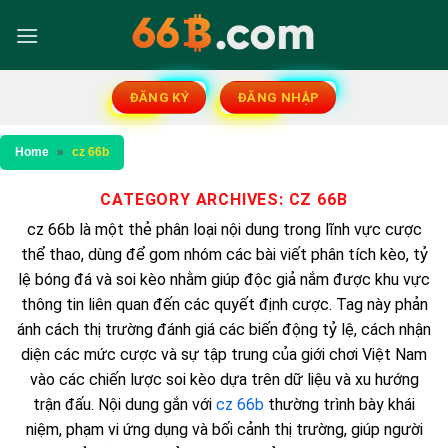
Skip
to
content
ĐĂNG KÝ
ĐĂNG NHẬP
Home
»
cz 66b
CATEGORY ARCHIVES:
CZ 66B
cz 66b là một thẻ phân loại nội dung trong lĩnh vực cược
thể thao, dùng để gom nhóm các bài viết phân tích kèo, tỷ
lệ bóng đá và soi kèo nhằm giúp độc giả nắm được khu vực
thông tin liên quan đến các quyết định cược. Tag này phản
ánh cách thị trường đánh giá các biến động tỷ lệ, cách nhận
diện các mức cược và sự tập trung của giới chơi Việt Nam
vào các chiến lược soi kèo dựa trên dữ liệu và xu hướng
trận đấu. Nội dung gắn với
cz 66b
thường trình bày khái
niệm, phạm vi ứng dụng và bối cảnh thị trường, giúp người