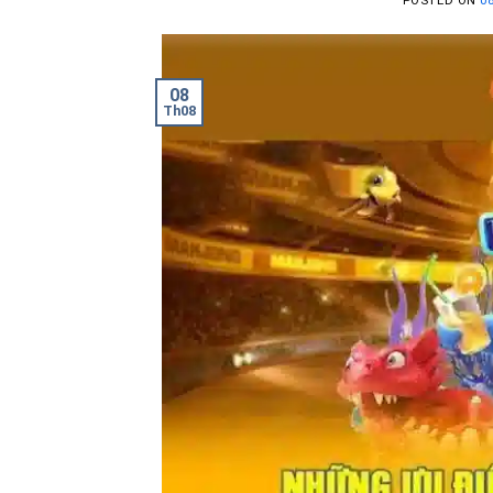
POSTED ON
0
08
Th08