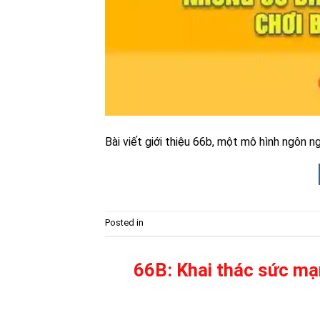
Bài viết giới thiệu 66b, một mô hình ngôn 
Posted in
66B: Khai thác sức mạ