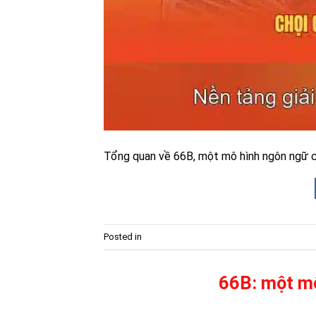
Tổng quan về 66B, một mô hình ngôn ngữ có
Posted in
66B: một mô