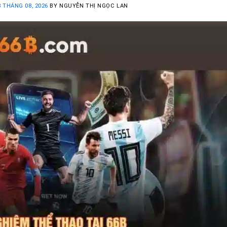
8 THÁNG 08, 2026
BY
NGUYỄN THỊ NGỌC LAN