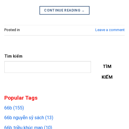
CONTINUE READING
→
Posted in
Leave a comment
Tìm kiếm
TÌM
KIẾM
Popular Tags
66b (155)
66b nguyễn sỹ sách (13)
66b triều khúc map (10)