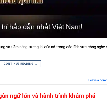
dụng và tiềm năng tương lai của nó trong các lĩnh vực công nghệ 
CONTINUE READING
→
Leave a com
gôn ngữ lớn và hành trình khám phá