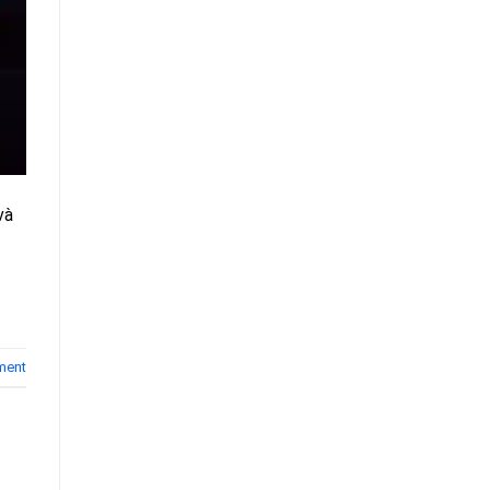
và
ment