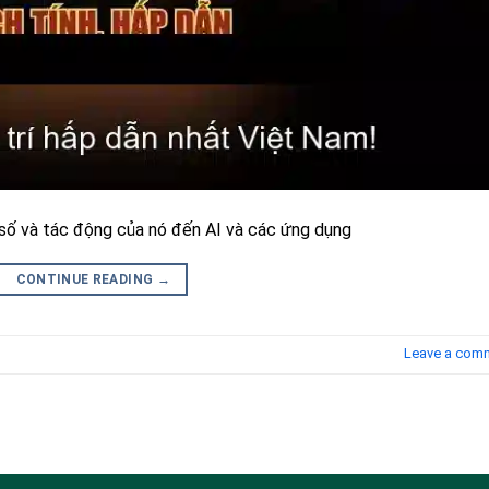
m số và tác động của nó đến AI và các ứng dụng
CONTINUE READING
→
Leave a com