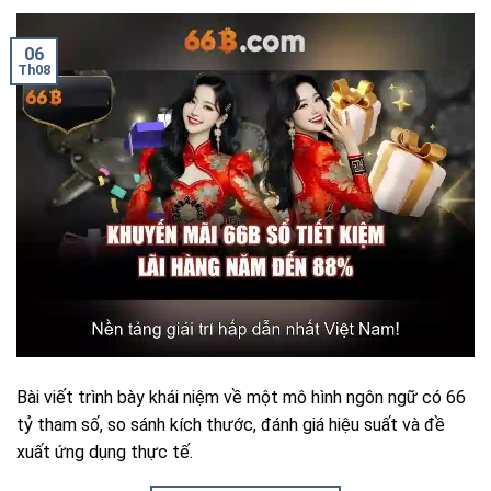
06
Th08
Bài viết trình bày khái niệm về một mô hình ngôn ngữ có 66
tỷ tham số, so sánh kích thước, đánh giá hiệu suất và đề
xuất ứng dụng thực tế.