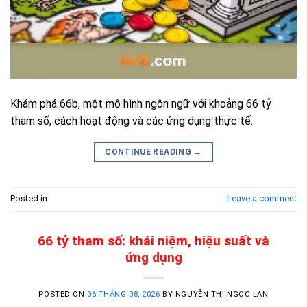
Khám phá 66b, một mô hình ngôn ngữ với khoảng 66 tỷ
tham số, cách hoạt động và các ứng dụng thực tế.
CONTINUE READING
→
Posted in
Leave a comment
66 tỷ tham số: khái niệm, hiệu suất và
ứng dụng
POSTED ON
06 THÁNG 08, 2026
BY
NGUYỄN THỊ NGỌC LAN