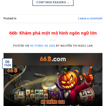
CONTINUE READING
→
Posted in
Leave a comment
66b: Khám phá một mô hình ngôn ngữ lớn
POSTED ON
06 THÁNG 08, 2026
BY
NGUYỄN THỊ NGỌC LAN
06
Th08