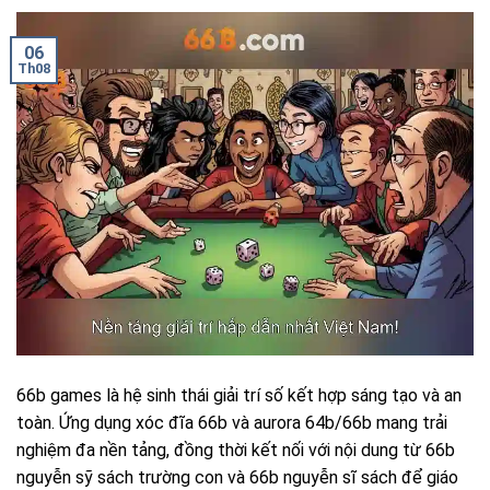
06
Th08
66b games là hệ sinh thái giải trí số kết hợp sáng tạo và an
toàn. Ứng dụng xóc đĩa 66b và aurora 64b/66b mang trải
nghiệm đa nền tảng, đồng thời kết nối với nội dung từ 66b
nguyễn sỹ sách trường con và 66b nguyễn sĩ sách để giáo