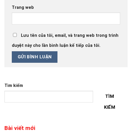
Trang web
Lưu tên của tôi, email, và trang web trong trình
duyệt này cho lần bình luận kế tiếp của tôi.
Tìm kiếm
TÌM
KIẾM
Bài viết mới