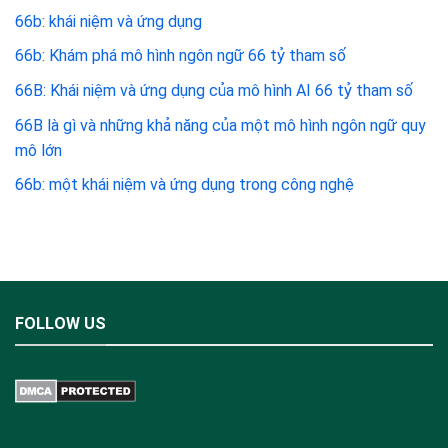
66b: khái niệm và ứng dụng
66b: Khám phá mô hình ngôn ngữ 66 tỷ tham số
66B: Khái niệm và ứng dụng của mô hình AI 66 tỷ tham số
66B là gì và những khả năng của một mô hình ngôn ngữ quy
mô lớn
66b: một khái niệm và ứng dụng trong công nghệ
FOLLOW US