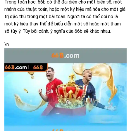
Trong toán học, 66b có thể đại diện cho một biến số, một
nhánh của thuật toán, hoặc một ký hiệu mã hóa cho một giá
trị đặc thù trong một bài toán. Người ta có thể coi nó là
một ký hiệu thay thế để biểu diễn một số hoặc một tham
số tùy ý. Tùy bối cảnh, ý nghĩa của 66b sẽ khác nhau.
\n