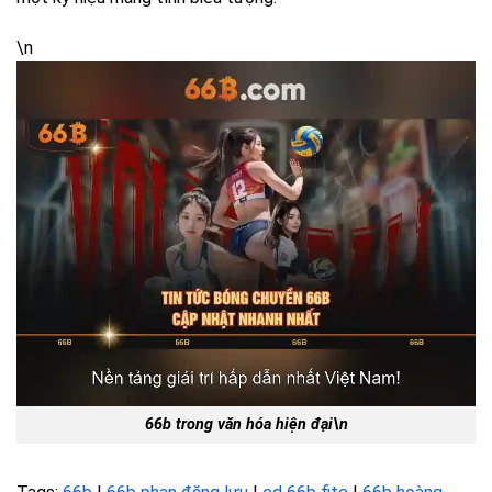
\n
66b trong văn hóa hiện đại\n