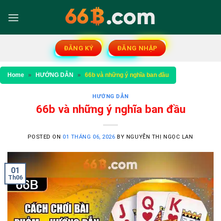
Skip
to
content
ĐĂNG KÝ
ĐĂNG NHẬP
Home
»
HƯỚNG DẪN
»
66b và những ý nghĩa ban đầu
HƯỚNG DẪN
66b và những ý nghĩa ban đầu
POSTED ON
01 THÁNG 06, 2026
BY
NGUYỄN THỊ NGỌC LAN
01
Th06