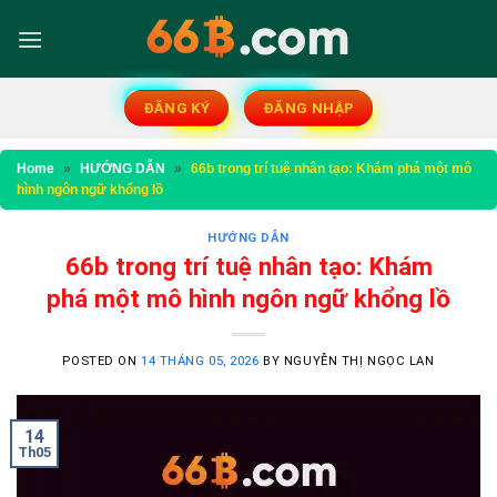
Skip
to
content
ĐĂNG KÝ
ĐĂNG NHẬP
Home
»
HƯỚNG DẪN
»
66b trong trí tuệ nhân tạo: Khám phá một mô
hình ngôn ngữ khổng lồ
HƯỚNG DẪN
66b trong trí tuệ nhân tạo: Khám
phá một mô hình ngôn ngữ khổng lồ
POSTED ON
14 THÁNG 05, 2026
BY
NGUYỄN THỊ NGỌC LAN
14
Th05