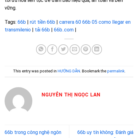
tối ưu hóa liên tục để đảm bảo hiệu quả, an toàn và bền
vững.
Tags:
66b
|
rút tiền 66b
|
carrera 60 66b 05 como llegar en
transmilenio
|
tải 66b
|
66b..com
|
This entry was posted in
HƯỚNG DẪN
. Bookmark the
permalink
.
NGUYỄN THỊ NGỌC LAN
66b trong công nghệ ngôn
66b uy tín không: Đánh giá