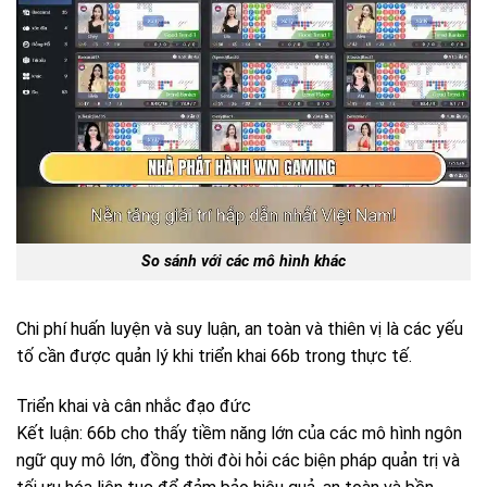
So sánh với các mô hình khác
Chi phí huấn luyện và suy luận, an toàn và thiên vị là các yếu
tố cần được quản lý khi triển khai 66b trong thực tế.
Triển khai và cân nhắc đạo đức
Kết luận: 66b cho thấy tiềm năng lớn của các mô hình ngôn
ngữ quy mô lớn, đồng thời đòi hỏi các biện pháp quản trị và