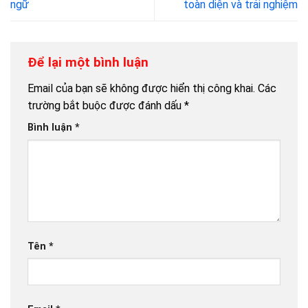
ngữ
toàn diện và trải nghiệm
Để lại một bình luận
Email của bạn sẽ không được hiển thị công khai.
Các
trường bắt buộc được đánh dấu
*
Bình luận
*
Tên
*