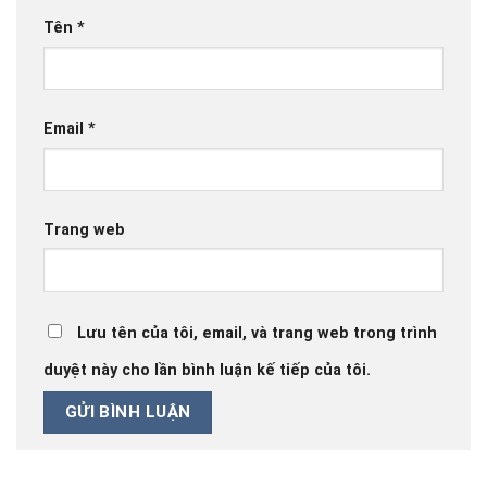
Tên
*
Email
*
Trang web
Lưu tên của tôi, email, và trang web trong trình
duyệt này cho lần bình luận kế tiếp của tôi.