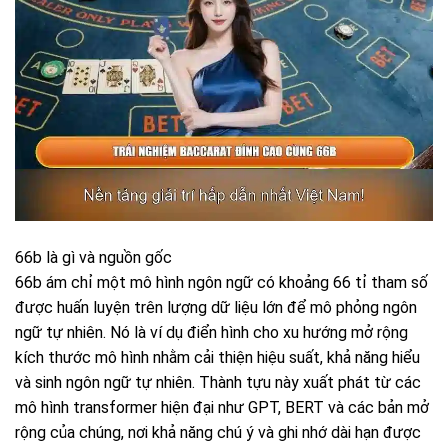
66b là gì và nguồn gốc
66b ám chỉ một mô hình ngôn ngữ có khoảng 66 tỉ tham số
được huấn luyện trên lượng dữ liệu lớn để mô phỏng ngôn
ngữ tự nhiên. Nó là ví dụ điển hình cho xu hướng mở rộng
kích thước mô hình nhằm cải thiện hiệu suất, khả năng hiểu
và sinh ngôn ngữ tự nhiên. Thành tựu này xuất phát từ các
mô hình transformer hiện đại như GPT, BERT và các bản mở
rộng của chúng, nơi khả năng chú ý và ghi nhớ dài hạn được