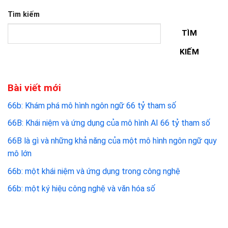
Tìm kiếm
TÌM
KIẾM
Bài viết mới
66b: Khám phá mô hình ngôn ngữ 66 tỷ tham số
66B: Khái niệm và ứng dụng của mô hình AI 66 tỷ tham số
66B là gì và những khả năng của một mô hình ngôn ngữ quy
mô lớn
66b: một khái niệm và ứng dụng trong công nghệ
66b: một ký hiệu công nghệ và văn hóa số