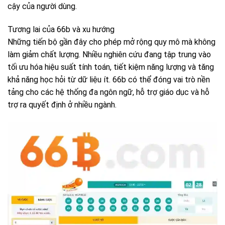
cậy của người dùng.
Tương lai của 66b và xu hướng
Những tiến bộ gần đây cho phép mở rộng quy mô mà không
làm giảm chất lượng. Nhiều nghiên cứu đang tập trung vào
tối ưu hóa hiệu suất tính toán, tiết kiệm năng lượng và tăng
khả năng học hỏi từ dữ liệu ít. 66b có thể đóng vai trò nền
tảng cho các hệ thống đa ngôn ngữ, hỗ trợ giáo dục và hỗ
trợ ra quyết định ở nhiều ngành.