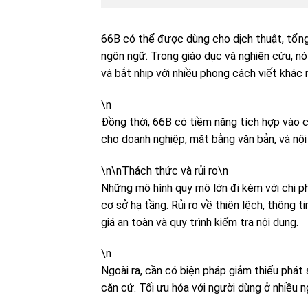
66B có thể được dùng cho dịch thuật, tổng h
ngôn ngữ. Trong giáo dục và nghiên cứu, nó 
và bắt nhịp với nhiều phong cách viết khác 
\n
Đồng thời, 66B có tiềm năng tích hợp vào cá
cho doanh nghiệp, mặt bằng văn bản, và nội
\n\n
Thách thức và rủi ro
\n
Những mô hình quy mô lớn đi kèm với chi phí
cơ sở hạ tầng. Rủi ro về thiên lệch, thông 
giá an toàn và quy trình kiểm tra nội dung.
\n
Ngoài ra, cần có biện pháp giảm thiểu phát 
căn cứ. Tối ưu hóa với người dùng ở nhiều 