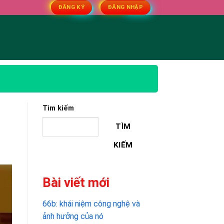
ĐĂNG KÝ
ĐĂNG NHẬP
Tìm kiếm
TÌM
KIẾM
Bài viết mới
66b: khái niệm công nghệ và
ảnh hưởng của nó