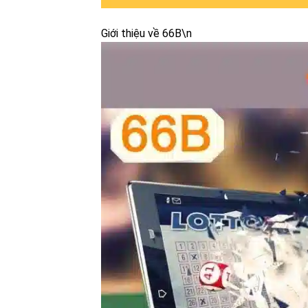
Giới thiệu về 66B
\n