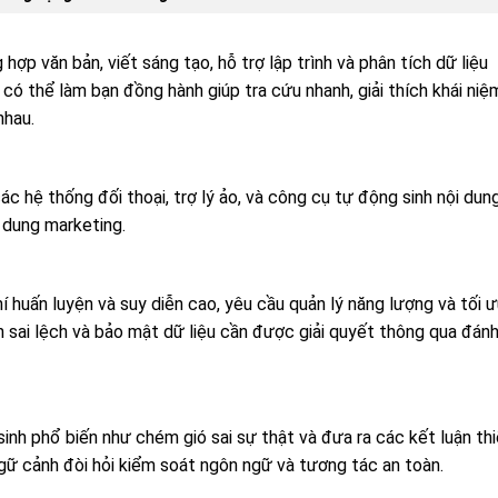
ợp văn bản, viết sáng tạo, hỗ trợ lập trình và phân tích dữ liệu
có thể làm bạn đồng hành giúp tra cứu nhanh, giải thích khái niệ
nhau.
c hệ thống đối thoại, trợ lý ảo, và công cụ tự động sinh nội dun
 dung marketing.
 huấn luyện và suy diễn cao, yêu cầu quản lý năng lượng và tối ư
tin sai lệch và bảo mật dữ liệu cần được giải quyết thông qua đán
sinh phổ biến như chém gió sai sự thật và đưa ra các kết luận th
ngữ cảnh đòi hỏi kiểm soát ngôn ngữ và tương tác an toàn.