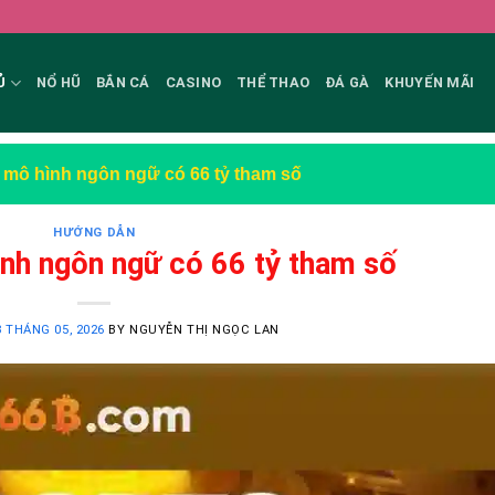
Ủ
NỔ HŨ
BẮN CÁ
CASINO
THỂ THAO
ĐÁ GÀ
KHUYẾN MÃI
 mô hình ngôn ngữ có 66 tỷ tham số
HƯỚNG DẪN
nh ngôn ngữ có 66 tỷ tham số
8 THÁNG 05, 2026
BY
NGUYỄN THỊ NGỌC LAN