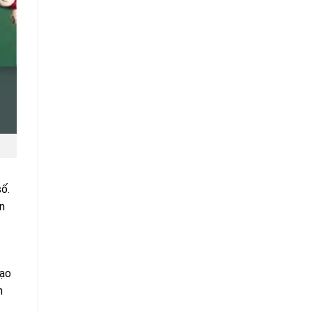
ố.
n
tạo
n