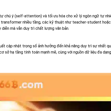
ự chú ý (self-attention) và tối ưu hóa cho xử lý ngôn ngữ tự nhi
 transformer nhiều tầng, các kỹ thuật như teacher-student hoặc
y diễn mà vẫn duy trì chất lượng văn bản.
uất cập nhật trọng số ảnh hưởng đến khả năng duy trì sự nhất q
cơ sở hạ tầng tính toán mạnh mẽ, cùng với nguồn dữ liệu đa dạng