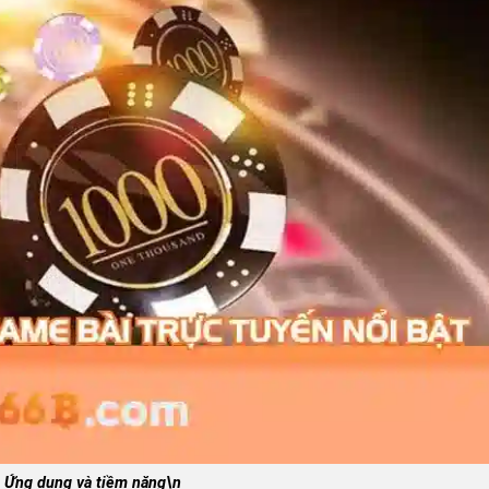
Ứng dụng và tiềm năng\n