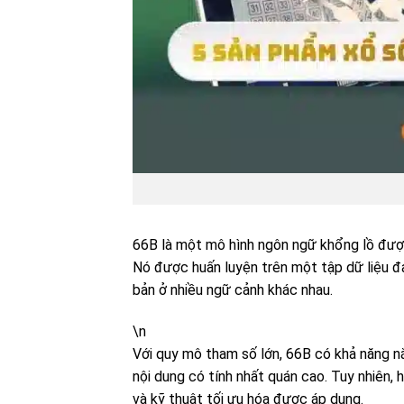
66B là một mô hình ngôn ngữ khổng lồ được 
Nó được huấn luyện trên một tập dữ liệu đ
bản ở nhiều ngữ cảnh khác nhau.
\n
Với quy mô tham số lớn, 66B có khả năng nắ
nội dung có tính nhất quán cao. Tuy nhiên, 
và kỹ thuật tối ưu hóa được áp dụng.