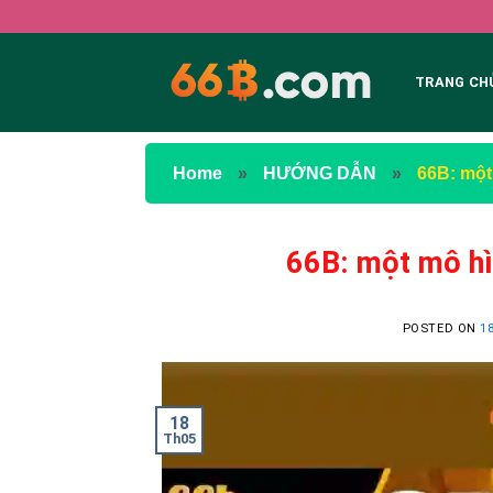
Skip
to
content
TRANG CH
Home
»
HƯỚNG DẪN
»
66B: một
66B: một mô hì
POSTED ON
1
18
Th05