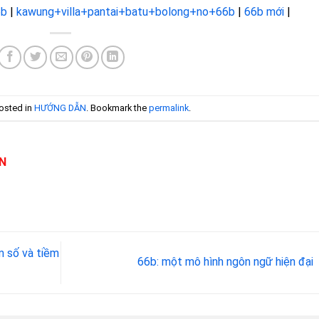
6b
|
kawung+villa+pantai+batu+bolong+no+66b
|
66b mới
|
osted in
HƯỚNG DẪN
. Bookmark the
permalink
.
AN
m số và tiềm
66b: một mô hình ngôn ngữ hiện đại