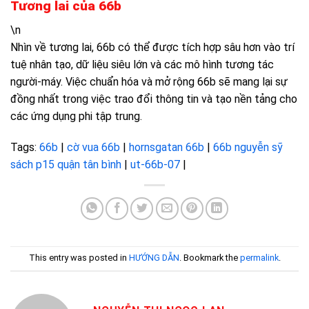
Tương lai của 66b
\n
Nhìn về tương lai, 66b có thể được tích hợp sâu hơn vào trí
tuệ nhân tạo, dữ liệu siêu lớn và các mô hình tương tác
người-máy. Việc chuẩn hóa và mở rộng 66b sẽ mang lại sự
đồng nhất trong việc trao đổi thông tin và tạo nền tảng cho
các ứng dụng phi tập trung.
Tags:
66b
|
cờ vua 66b
|
hornsgatan 66b
|
66b nguyễn sỹ
sách p15 quận tân bình
|
ut-66b-07
|
This entry was posted in
HƯỚNG DẪN
. Bookmark the
permalink
.