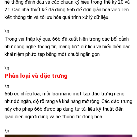
hệ thống đánh dấu và các chuẩn ký hiệu trong thế kỷ 20 và
21. Các nhà thiết kế đã dùng 66b để đơn giản hóa việc liên
kết thông tin và tối ưu hóa quá trình xử lý dữ liệu.
\n
Trong vài thập kỷ qua, 66b đã xuất hiện trong các bối cảnh
như công nghệ thông tin, mạng lưới dữ liệu và biểu diễn các
khái niệm phức tạp bằng một chuỗi ngắn gọn.
\n
Phân loại và đặc trưng
\n
66b có nhiều loại, mỗi loại mang một tập đặc trưng riêng
như độ ngắn, độ rõ ràng và khả năng mở rộng. Các đặc trưng
này cho phép 66b được áp dụng từ tài liệu kỹ thuật đến
giao diện người dùng và hệ thống tự động hoá.
\n