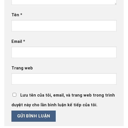
Tên
*
Email
*
Trang web
Lưu tên của tôi, email, và trang web trong trình
duyệt này cho lần bình luận kế tiếp của tôi.