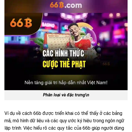
Phân loại và đặc trưng\n
Ví dụ về cách 66b được triển khai có thể thấy ở các bảng
mã, mô hình dữ liệu và các quy ước ký hiệu trong ngôn ngữ
lập trình. Việc hiểu rõ các quy tắc của 66b giúp người dùng