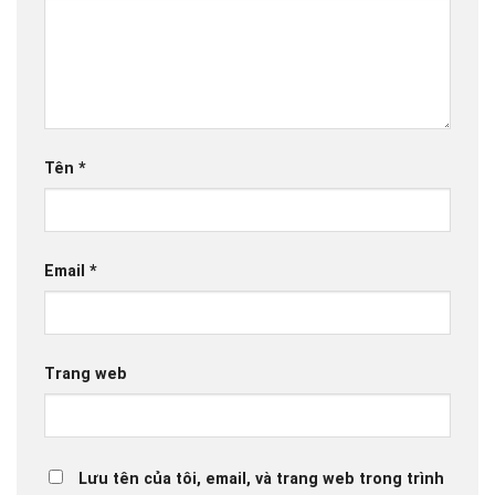
Tên
*
Email
*
Trang web
Lưu tên của tôi, email, và trang web trong trình