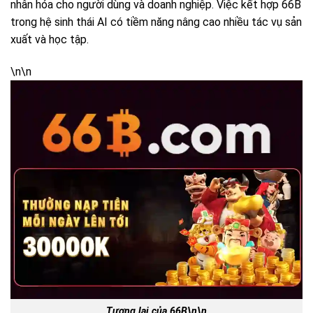
nhân hóa cho người dùng và doanh nghiệp. Việc kết hợp 66B
trong hệ sinh thái AI có tiềm năng nâng cao nhiều tác vụ sản
xuất và học tập.
\n\n
Tương lai của 66B\n\n