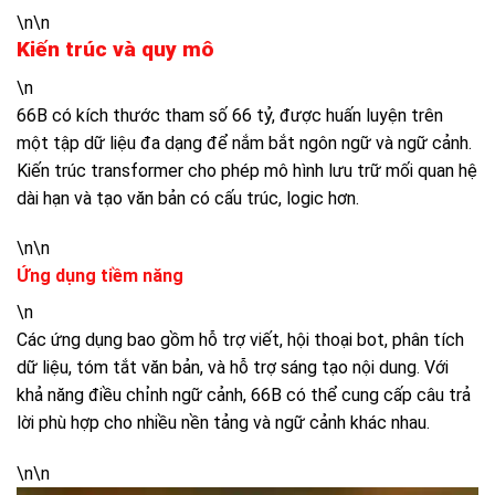
\n\n
Kiến trúc và quy mô
\n
66B có kích thước tham số 66 tỷ, được huấn luyện trên
một tập dữ liệu đa dạng để nắm bắt ngôn ngữ và ngữ cảnh.
Kiến trúc transformer cho phép mô hình lưu trữ mối quan hệ
dài hạn và tạo văn bản có cấu trúc, logic hơn.
\n\n
Ứng dụng tiềm năng
\n
Các ứng dụng bao gồm hỗ trợ viết, hội thoại bot, phân tích
dữ liệu, tóm tắt văn bản, và hỗ trợ sáng tạo nội dung. Với
khả năng điều chỉnh ngữ cảnh, 66B có thể cung cấp câu trả
lời phù hợp cho nhiều nền tảng và ngữ cảnh khác nhau.
\n\n