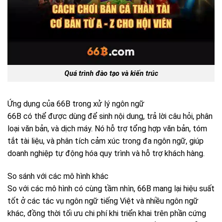
Quá trình đào tạo và kiến trúc
Ứng dụng của 66B trong xử lý ngôn ngữ
66B có thể được dùng để sinh nội dung, trả lời câu hỏi, phân
loại văn bản, và dịch máy. Nó hỗ trợ tổng hợp văn bản, tóm
tắt tài liệu, và phân tích cảm xúc trong đa ngôn ngữ, giúp
doanh nghiệp tự động hóa quy trình và hỗ trợ khách hàng.
So sánh với các mô hình khác
So với các mô hình có cùng tầm nhìn, 66B mang lại hiệu suất
tốt ở các tác vụ ngôn ngữ tiếng Việt và nhiều ngôn ngữ
khác, đồng thời tối ưu chi phí khi triển khai trên phần cứng