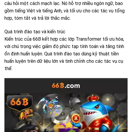
câu hỏi một cách mạch lạc. Nó hỗ trợ nhiều ngôn ngữ, bao
gồm tiếng Việt và tiếng Anh, và tối ưu cho các tác vụ tổng
hợp, tóm tắt và trả lời thắc mắc.
Quá trình đào tạo và kiến trúc
Kiến trúc của 66B kết hợp các lớp Transformer tối ưu hóa,
với chú trọng việc giảm độ phức tạp tính toán và tăng tính
ổn định huấn luyện. Quá trình đào tạo dùng kỹ thuật tiền
huấn luyện trên dữ liệu lớn và tinh chỉnh cho các tác vụ cụ
thể.