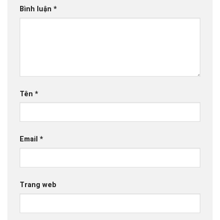
Bình luận
*
Tên
*
Email
*
Trang web