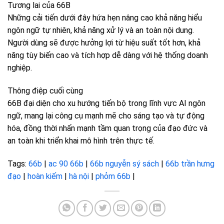
Tương lai của 66B
Những cải tiến dưới đây hứa hẹn nâng cao khả năng hiểu
ngôn ngữ tự nhiên, khả năng xử lý và an toàn nội dung.
Người dùng sẽ được hưởng lợi từ hiệu suất tốt hơn, khả
năng tùy biến cao và tích hợp dễ dàng với hệ thống doanh
nghiệp.
Thông điệp cuối cùng
66B đại diện cho xu hướng tiến bộ trong lĩnh vực AI ngôn
ngữ, mang lại công cụ mạnh mẽ cho sáng tạo và tự động
hóa, đồng thời nhấn mạnh tầm quan trọng của đạo đức và
an toàn khi triển khai mô hình trên thực tế.
Tags:
66b
|
ac 90 66b
|
66b nguyễn sý sách
|
66b trần hưng
đạo
|
hoàn kiếm
|
hà nội
|
phỏm 66b
|