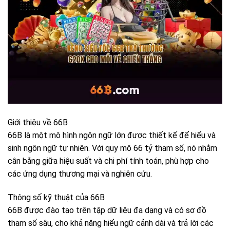
Giới thiệu về 66B
66B là một mô hình ngôn ngữ lớn được thiết kế để hiểu và
sinh ngôn ngữ tự nhiên. Với quy mô 66 tỷ tham số, nó nhằm
cân bằng giữa hiệu suất và chi phí tính toán, phù hợp cho
các ứng dụng thương mại và nghiên cứu.
Thông số kỹ thuật của 66B
66B được đào tạo trên tập dữ liệu đa dạng và có sơ đồ
tham số sâu, cho khả năng hiểu ngữ cảnh dài và trả lời các