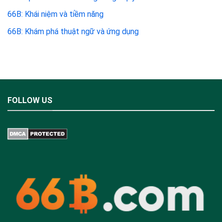
66B: Khái niệm và tiềm năng
66B: Khám phá thuật ngữ và ứng dụng
FOLLOW US