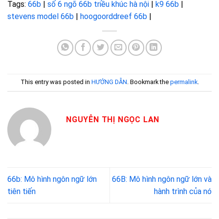
Tags:
66b
|
số 6 ngõ 66b triều khúc hà nội
|
k9 66b
|
stevens model 66b
|
hoogoorddreef 66b
|
This entry was posted in
HƯỚNG DẪN
. Bookmark the
permalink
.
NGUYỄN THỊ NGỌC LAN
66b: Mô hình ngôn ngữ lớn
66B: Mô hình ngôn ngữ lớn và
tiên tiến
hành trình của nó