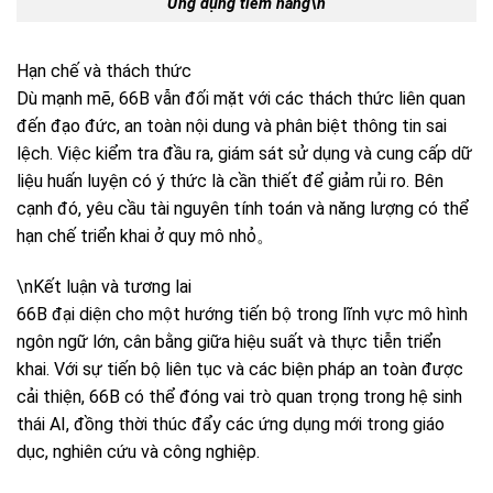
Ứng dụng tiềm năng\n
Hạn chế và thách thức
Dù mạnh mẽ, 66B vẫn đối mặt với các thách thức liên quan
đến đạo đức, an toàn nội dung và phân biệt thông tin sai
lệch. Việc kiểm tra đầu ra, giám sát sử dụng và cung cấp dữ
liệu huấn luyện có ý thức là cần thiết để giảm rủi ro. Bên
cạnh đó, yêu cầu tài nguyên tính toán và năng lượng có thể
hạn chế triển khai ở quy mô nhỏ。
\n
Kết luận và tương lai
66B đại diện cho một hướng tiến bộ trong lĩnh vực mô hình
ngôn ngữ lớn, cân bằng giữa hiệu suất và thực tiễn triển
khai. Với sự tiến bộ liên tục và các biện pháp an toàn được
cải thiện, 66B có thể đóng vai trò quan trọng trong hệ sinh
thái AI, đồng thời thúc đẩy các ứng dụng mới trong giáo
dục, nghiên cứu và công nghiệp.