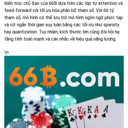
Kiến trúc chủ đạo của 66B dựa trên các lớp tự attention và
feed-forward với tối ưu hóa phân bổ tham số. Với 66 tỷ
tham số, mô hình có thể lưu trữ mô hình ngôn ngữ phức tạp
và rút ngắn thời gian suy luận bằng các tối ưu như sparsity
hay quantization. Tuy nhiên, kích thước lớn cũng đòi hỏi hạ
tầng tính toán mạnh và cân nhắc về hiệu quả năng lượng.
\n