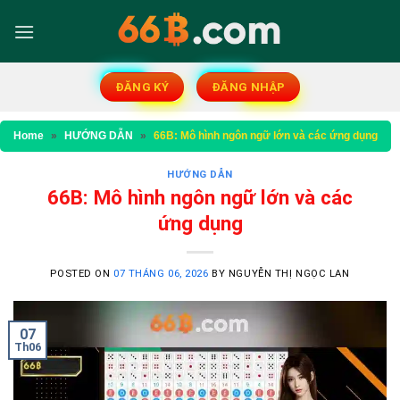
Skip
to
content
ĐĂNG KÝ
ĐĂNG NHẬP
Home
»
HƯỚNG DẪN
»
66B: Mô hình ngôn ngữ lớn và các ứng dụng
HƯỚNG DẪN
66B: Mô hình ngôn ngữ lớn và các
ứng dụng
POSTED ON
07 THÁNG 06, 2026
BY
NGUYỄN THỊ NGỌC LAN
07
Th06