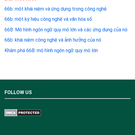
66b: một khái niệm và ứng dụng trong công nghệ
66b: một ký hiệu công nghệ và văn hóa số
66B: Mô hình ngôn ngữ quy mô lớn và các ứng dụng của nó
66b: khái niệm công nghệ và ảnh hưởng của nó
Khám phá 66B: mô hình ngôn ngữ quy mô lớn
FOLLOW US