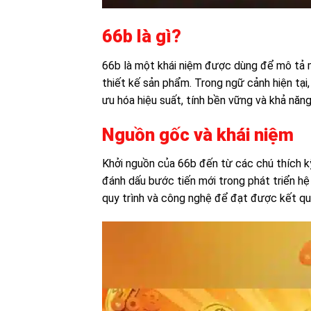
66b là gì?
66b là một khái niệm được dùng để mô tả 
thiết kế sản phẩm. Trong ngữ cảnh hiện tạ
ưu hóa hiệu suất, tính bền vững và khả năn
Nguồn gốc và khái niệm
Khởi nguồn của 66b đến từ các chú thích k
đánh dấu bước tiến mới trong phát triển hệ
quy trình và công nghệ để đạt được kết qu