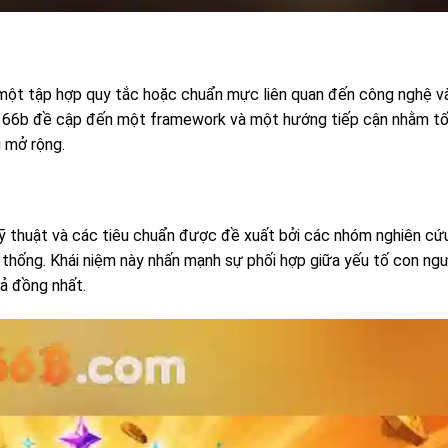
một tập hợp quy tắc hoặc chuẩn mực liên quan đến công nghệ v
i, 66b đề cập đến một framework và một hướng tiếp cận nhằm tố
g mở rộng.
ỹ thuật và các tiêu chuẩn được đề xuất bởi các nhóm nghiên cứ
 thống. Khái niệm này nhấn mạnh sự phối hợp giữa yếu tố con ngư
ả đồng nhất.