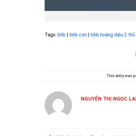
Tags:
66b
|
66b con
|
66b hoàng diệu 2 th
This entry was p
NGUYỄN THỊ NGỌC L