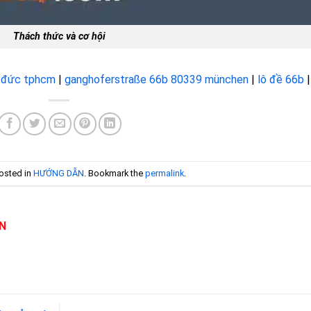
Thách thức và cơ hội
ủ đức tphcm
|
ganghoferstraße 66b 80339 münchen
|
lô đề 66b
|
osted in
HƯỚNG DẪN
. Bookmark the
permalink
.
AN