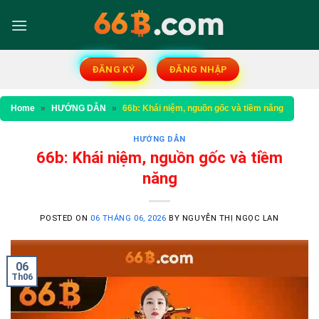
Skip
to
content
ĐĂNG KÝ
ĐĂNG NHẬP
Home
»
HƯỚNG DẪN
»
66b: Khái niệm, nguồn gốc và tiềm năng
HƯỚNG DẪN
66b: Khái niệm, nguồn gốc và tiềm
năng
POSTED ON
06 THÁNG 06, 2026
BY
NGUYỄN THỊ NGỌC LAN
06
Th06