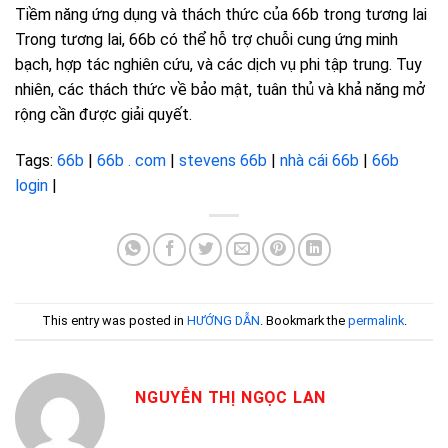
Tiềm năng ứng dụng và thách thức của 66b trong tương lai
Trong tương lai, 66b có thể hỗ trợ chuỗi cung ứng minh
bạch, hợp tác nghiên cứu, và các dịch vụ phi tập trung. Tuy
nhiên, các thách thức về bảo mật, tuân thủ và khả năng mở
rộng cần được giải quyết.
Tags:
66b
|
66b . com
|
stevens 66b
|
nhà cái 66b
|
66b
login
|
This entry was posted in
HƯỚNG DẪN
. Bookmark the
permalink
.
NGUYỄN THỊ NGỌC LAN