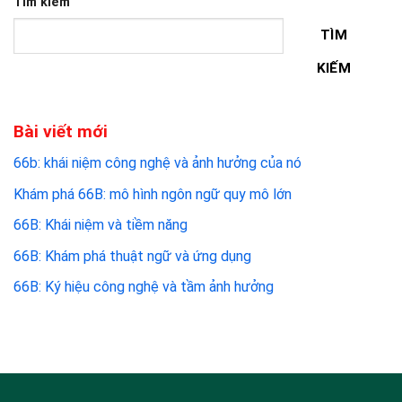
Tìm kiếm
TÌM
KIẾM
Bài viết mới
66b: khái niệm công nghệ và ảnh hưởng của nó
Khám phá 66B: mô hình ngôn ngữ quy mô lớn
66B: Khái niệm và tiềm năng
66B: Khám phá thuật ngữ và ứng dụng
66B: Ký hiệu công nghệ và tầm ảnh hưởng