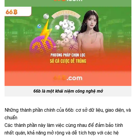
66b là một khái niệm công nghệ mở
Những thành phần chính của 66b: cơ sở dữ liệu, giao diện, và
chuẩn
Các thành phần này làm việc cùng nhau để đảm bảo tính
nhất quán, khả năng mở rộng và dễ tích hợp với các hệ