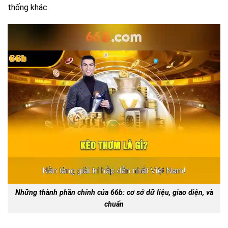
thống khác.
Những thành phần chính của 66b: cơ sở dữ liệu, giao diện, và
chuẩn