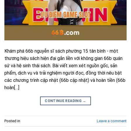
Khám phá 66b nguyễn sĩ sách phường 15 tân bình - một
thương hiệu sách hiện đại gắn liền với không gian 66b quán
sứ và hệ sinh thái sách. Bài viết xem xét nguồn gốc, sản
phẩm, dịch vụ và trải nghiệm người đọc, đồng thời nêu bật
các chương trình cập nhật (66b cập nhật) và hoàn tiền (66b
hoàn[…]
CONTINUE READING
→
Posted in
Leave a comment