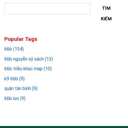
TÌM
KIẾM
Popular Tags
66b (154)
66b nguyễn sỹ sách (13)
66b triều khúc map (10)
k9 66b (9)
quận tân bình (9)
66b ios (9)