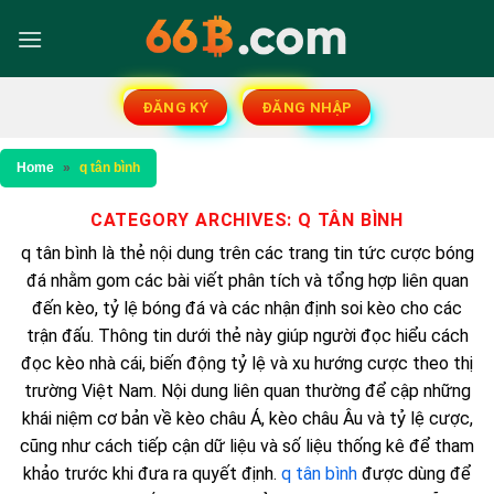
Skip
to
content
ĐĂNG KÝ
ĐĂNG NHẬP
Home
»
q tân bình
CATEGORY ARCHIVES:
Q TÂN BÌNH
q tân bình là thẻ nội dung trên các trang tin tức cược bóng
đá nhằm gom các bài viết phân tích và tổng hợp liên quan
đến kèo, tỷ lệ bóng đá và các nhận định soi kèo cho các
trận đấu. Thông tin dưới thẻ này giúp người đọc hiểu cách
đọc kèo nhà cái, biến động tỷ lệ và xu hướng cược theo thị
trường Việt Nam. Nội dung liên quan thường để cập những
khái niệm cơ bản về kèo châu Á, kèo châu Âu và tỷ lệ cược,
cũng như cách tiếp cận dữ liệu và số liệu thống kê để tham
khảo trước khi đưa ra quyết định.
q tân bình
được dùng để