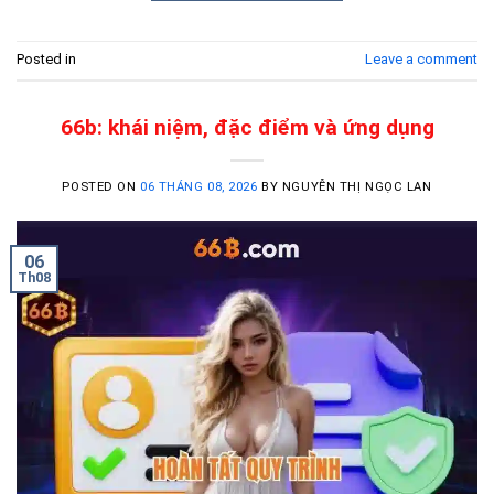
Posted in
Leave a comment
66b: khái niệm, đặc điểm và ứng dụng
POSTED ON
06 THÁNG 08, 2026
BY
NGUYỄN THỊ NGỌC LAN
06
Th08