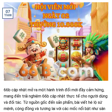
07
Th08
66b cập nhật mở ra một hành trình đổi mới đầy cảm hứng,
mang đến trải nghiệm 66b cập nhật thực tế cho người dùng
và đối tác. Từ nguồn gốc đến sản phẩm, bài viết hé lộ sứ
mệnh, cộng đồng và tương lai với các mốc nổi bật như sân