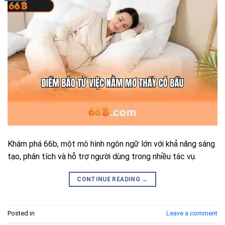
Khám phá 66b, một mô hình ngôn ngữ lớn với khả năng sáng
tạo, phân tích và hỗ trợ người dùng trong nhiều tác vụ.
CONTINUE READING
→
Posted in
Leave a comment