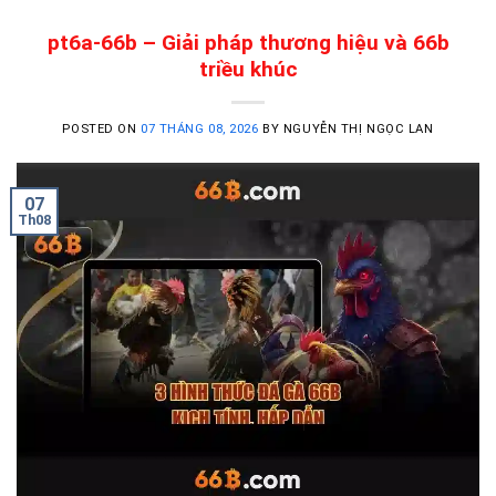
pt6a-66b – Giải pháp thương hiệu và 66b
triều khúc
POSTED ON
07 THÁNG 08, 2026
BY
NGUYỄN THỊ NGỌC LAN
07
Th08