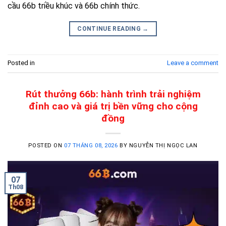
cầu 66b triều khúc và 66b chính thức.
CONTINUE READING
→
Posted in
Leave a comment
Rút thưởng 66b: hành trình trải nghiệm
đỉnh cao và giá trị bền vững cho cộng
đồng
POSTED ON
07 THÁNG 08, 2026
BY
NGUYỄN THỊ NGỌC LAN
07
Th08