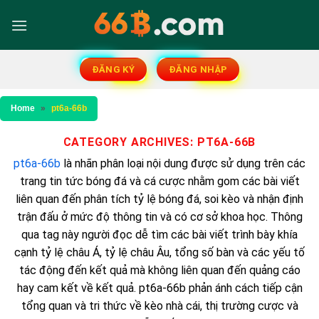
Skip
to
content
ĐĂNG KÝ
ĐĂNG NHẬP
Home
»
pt6a-66b
CATEGORY ARCHIVES:
PT6A-66B
pt6a-66b
là nhãn phân loại nội dung được sử dụng trên các
trang tin tức bóng đá và cá cược nhằm gom các bài viết
liên quan đến phân tích tỷ lệ bóng đá, soi kèo và nhận định
trận đấu ở mức độ thông tin và có cơ sở khoa học. Thông
qua tag này người đọc dễ tìm các bài viết trình bày khía
cạnh tỷ lệ châu Á, tỷ lệ châu Âu, tổng số bàn và các yếu tố
tác động đến kết quả mà không liên quan đến quảng cáo
hay cam kết về kết quả. pt6a-66b phản ánh cách tiếp cận
tổng quan và tri thức về kèo nhà cái, thị trường cược và