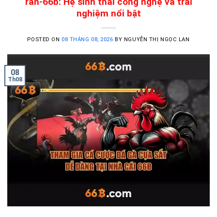
rah-66b: Hệ sinh thái công nghệ và trải
nghiệm nổi bật
POSTED ON
08 THÁNG 08, 2026
BY
NGUYỄN THỊ NGỌC LAN
08
Th08