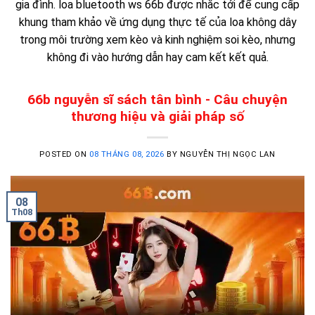
gia đình. loa bluetooth ws 66b được nhắc tới để cung cấp
khung tham khảo về ứng dụng thực tế của loa không dây
trong môi trường xem kèo và kinh nghiệm soi kèo, nhưng
không đi vào hướng dẫn hay cam kết kết quả.
66b nguyễn sĩ sách tân bình - Câu chuyện
thương hiệu và giải pháp số
POSTED ON
08 THÁNG 08, 2026
BY
NGUYỄN THỊ NGỌC LAN
08
Th08