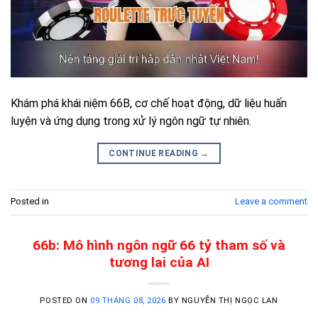
Khám phá khái niệm 66B, cơ chế hoạt động, dữ liệu huấn
luyện và ứng dụng trong xử lý ngôn ngữ tự nhiên.
CONTINUE READING
→
Posted in
Leave a comment
66b: Mô hình ngôn ngữ 66 tỷ tham số và
tương lai của AI
POSTED ON
09 THÁNG 08, 2026
BY
NGUYỄN THỊ NGỌC LAN