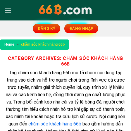
Skip
to
content
ĐĂNG KÝ
ĐĂNG NHẬP
Home
»
chăm sóc khách hàng 66b
CATEGORY ARCHIVES:
CHĂM SÓC KHÁCH HÀNG
66B
Tag chăm sóc khách hàng 66b mô tả nhóm nội dung tập
trung vào dịch vụ hỗ trợ người chơi trong lĩnh vực cá cược
trực tuyến, nhằm giải thích quyền lợi, quy trình xử lý khiếu
nại và các kênh liên hệ, đồng thời đánh giá chất lượng phục
vụ. Trong bối cảnh kèo nhà cái và tỷ lệ bóng đá, người chơi
thường tìm hiểu cách nhận hỗ trợ khi gặp sự cố thanh toán,
xác minh tài khoản hoặc tra cứu lịch sử cược. Nội dung liên
quan đến
chăm sóc khách hàng 66b
bao gồm hướng dẫn