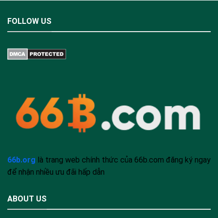
FOLLOW US
66b.org
là trang web chính thức của 66b.com đăng ký ngay
để nhận nhiều ưu đãi hấp dẫn
ABOUT US