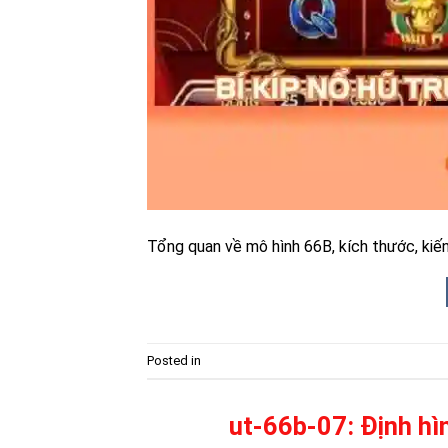
Tổng quan về mô hình 66B, kích thước, kiến 
Posted in
ut-66b-07: Định hì