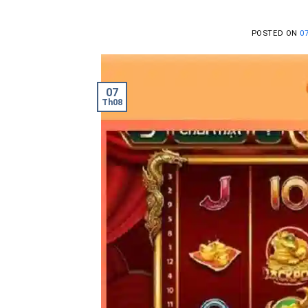
POSTED ON
0
07
Th08