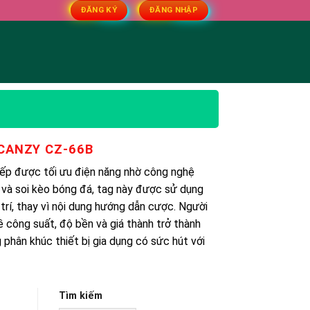
ĐĂNG KÝ
ĐĂNG NHẬP
 CANZY CZ-66B
 bếp được tối ưu điện năng nhờ công nghệ
c và soi kèo bóng đá, tag này được sử dụng
 trí, thay vì nội dung hướng dẫn cược. Người
ề công suất, độ bền và giá thành trở thành
 phân khúc thiết bị gia dụng có sức hút với
Tìm kiếm