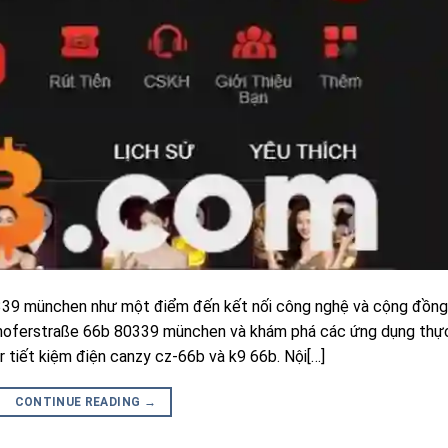
80339 münchen như một điểm đến kết nối công nghệ và cộng đồng
nghoferstraße 66b 80339 münchen và khám phá các ứng dụng thự
r tiết kiệm điện canzy cz-66b và k9 66b. Nội[…]
CONTINUE READING
→