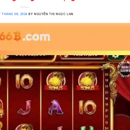
7 THÁNG 08, 2026
BY
NGUYỄN THỊ NGỌC LAN