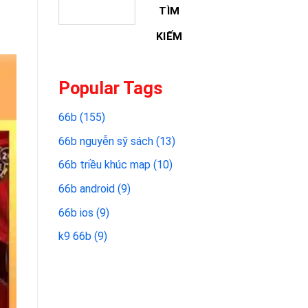
TÌM
KIẾM
Popular Tags
66b (155)
66b nguyễn sỹ sách (13)
66b triều khúc map (10)
66b android (9)
66b ios (9)
k9 66b (9)