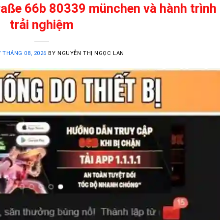
aße 66b 80339 münchen và hành trình
trải nghiệm
7 THÁNG 08, 2026
BY
NGUYỄN THỊ NGỌC LAN