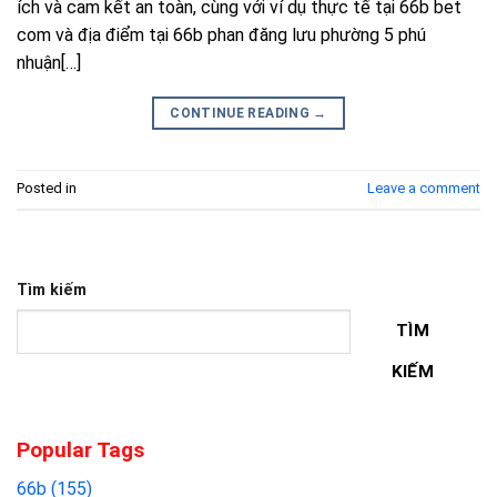
ích và cam kết an toàn, cùng với ví dụ thực tế tại 66b bet
com và địa điểm tại 66b phan đăng lưu phường 5 phú
nhuận[…]
CONTINUE READING
→
Posted in
Leave a comment
Tìm kiếm
TÌM
KIẾM
Popular Tags
66b (155)