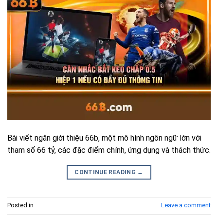
Bài viết ngắn giới thiệu 66b, một mô hình ngôn ngữ lớn với
tham số 66 tỷ, các đặc điểm chính, ứng dụng và thách thức.
CONTINUE READING
→
Posted in
Leave a comment