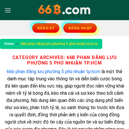
Skip
to
content
ĐĂNG KÝ
ĐĂNG NHẬP
Home
»
66b phan đăng lưu phường 5 phú nhuận tp.hcm
CATEGORY ARCHIVES:
66B PHAN ĐĂNG LƯU
PHƯỜNG 5 PHÚ NHUẬN TP.HCM
66b phan đăng lưu phường 5 phú nhuận tp.hcm
là một thẻ
danh mục tập trung vào thông tin và diễn biến cược bóng
đá liên quan đến khu vực này, giúp người đọc nắm vững khái
niệm về tỷ lệ bóng đá, kèo nhà cái và soi kèo theo bối cảnh
địa phương. Nội dung liên quan đến các ứng dụng phổ biến
như soi kèo, phân tích tỷ lệ, so sánh thông tin trước khi đưa
ra quyết định, đồng thời phản ánh ý kiến của cộng đồng
người chơi về mức độ tin cậy của nguồn tin và sự biến động