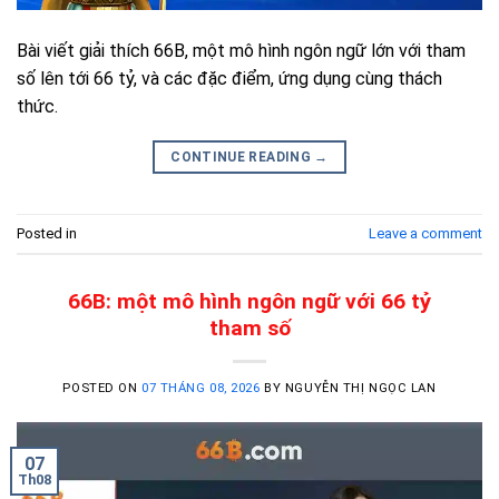
Bài viết giải thích 66B, một mô hình ngôn ngữ lớn với tham
số lên tới 66 tỷ, và các đặc điểm, ứng dụng cùng thách
thức.
CONTINUE READING
→
Posted in
Leave a comment
66B: một mô hình ngôn ngữ với 66 tỷ
tham số
POSTED ON
07 THÁNG 08, 2026
BY
NGUYỄN THỊ NGỌC LAN
07
Th08