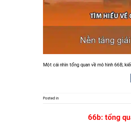
Một cái nhìn tổng quan về mô hình 66B, kiến
Posted in
66b: tổng qu