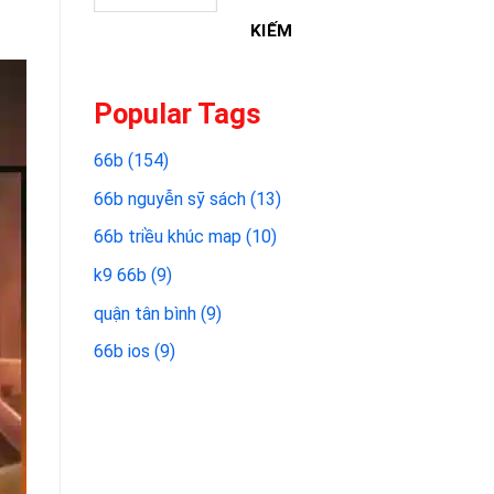
KIẾM
Popular Tags
66b (154)
66b nguyễn sỹ sách (13)
66b triều khúc map (10)
k9 66b (9)
quận tân bình (9)
66b ios (9)