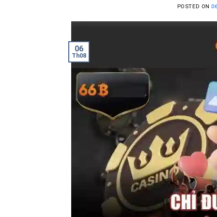
POSTED ON
0
06
Th08