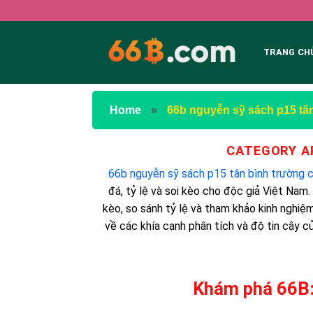
Skip
to
content
TRANG CH
Home
»
66b nguyễn sỹ sách p15 tâ
CATEGORY A
66b nguyễn sỹ sách p15 tân bình trường 
đá, tỷ lệ và soi kèo cho độc giả Việt Nam
kèo, so sánh tỷ lệ và tham khảo kinh nghiệ
về các khía cạnh phân tích và độ tin cậy củ
Khám phá 66B: