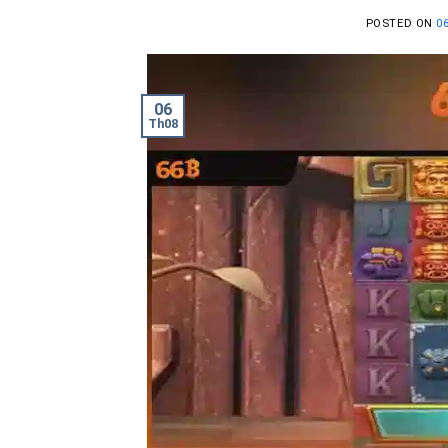
POSTED ON
0
06
Th08