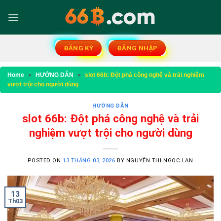
Skip
to
content
ĐĂNG KÝ
ĐĂNG NHẬP
Home
»
HƯỚNG DẪN
»
slot 66b: Đột phá công nghệ và trải nghiệm
vượt trội cho người dùng
HƯỚNG DẪN
slot 66b: Đột phá công nghệ và trải
nghiệm vượt trội cho người dùng
POSTED ON
13 THÁNG 03, 2026
BY
NGUYỄN THỊ NGỌC LAN
13
Th03