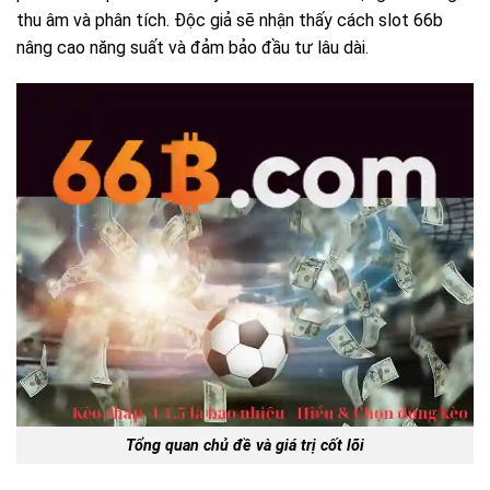
thu âm và phân tích. Độc giả sẽ nhận thấy cách slot 66b
nâng cao năng suất và đảm bảo đầu tư lâu dài.
Tổng quan chủ đề và giá trị cốt lõi