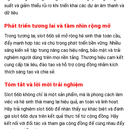
suất và giảm thiểu rủi ro khi triển khai các dự án âm thanh và
dữ liệu.
Phát triển tương lai và tầm nhìn rộng mở
Trong tương lai, slot 66b sẽ mở rộng hệ sinh thái toàn cầu,
đẩy mạnh hợp tác và chú trọng phát triển bền vững. Nhiều
sáng kiến sẽ tập trung nâng cao hiệu năng, bảo mật và trải
nghiệm người dùng trên mọi nền tảng. Thương hiệu cam kết
cung cấp tài liệu, đào tạo và hỗ trợ cộng đồng nhằm kích
thích sáng tạo và chia sẻ.
Tóm tắt và lời mời trải nghiệm
Slot 66b không chỉ là một sản phẩm, mà là phong cách làm
việc và hệ sinh thái mang lại hiệu quả, an toàn và linh hoạt.
Hãy trải nghiệm slot 66b để nhận thấy sự khác biệt và đánh
giá slot 66b dựa trên kết quả thực tế từ cộng đồng. Hãy
kết nối với đối tác và tham gia cộng đồng để cùng nhau đẩy