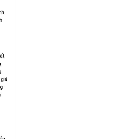
nh
h
hất
h
.
 giá
ng
m
vẫn