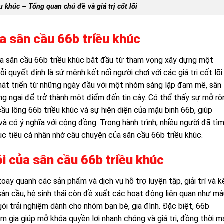
u khúc – Tổng quan chủ đề và giá trị cốt lõi
 sân cầu 66b triều khúc
a sân cầu 66b triều khúc bắt đầu từ tham vọng xây dựng một
i quyết định là sứ mệnh kết nối người chơi với các giá trị cốt lõi:
Phát triển từ những ngày đầu với một nhóm sáng lập đam mê, sân
ng ngại để trở thành một điểm đến tin cậy. Có thể thấy sự mở rộ
cầu lông 66b triều khúc và sự hiện diện của mậu binh 66b, giúp
à có ý nghĩa với cộng đồng. Trong hành trình, nhiều người đã tì
c tiêu cá nhân nhờ câu chuyện của sân cầu 66b triều khúc.
õi của sân cầu 66b triều khúc
oay quanh các sản phẩm và dịch vụ hỗ trợ luyện tập, giải trí và k
sân cầu, hệ sinh thái còn đề xuất các hoạt động liên quan như mậ
ói trải nghiệm dành cho nhóm bạn bè, gia đình. Đặc biệt, 66b
 gia giúp mở khóa quyền lợi nhanh chóng và giá trị, đồng thời 