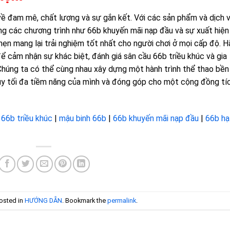
về đam mê, chất lượng và sự gắn kết. Với các sản phẩm và dịch 
ùng các chương trình như 66b khuyến mãi nạp đầu và sự xuất hiện
hẹn mang lại trải nghiệm tốt nhất cho người chơi ở mọi cấp độ. H
để cảm nhận sự khác biệt, đánh giá sân cầu 66b triều khúc và gia
húng ta có thể cùng nhau xây dựng một hành trình thể thao bền
huy tối đa tiềm năng của mình và đóng góp cho một cộng đồng tí
 66b triều khúc
|
mậu binh 66b
|
66b khuyến mãi nạp đầu
|
66b hạ
osted in
HƯỚNG DẪN
. Bookmark the
permalink
.