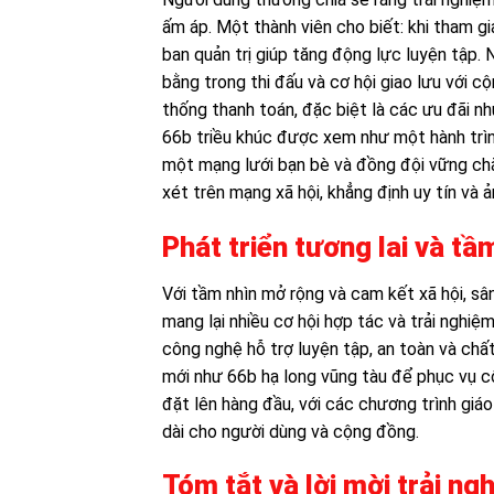
ấm áp. Một thành viên cho biết: khi tham g
ban quản trị giúp tăng động lực luyện tập.
bằng trong thi đấu và cơ hội giao lưu với c
thống thanh toán, đặc biệt là các ưu đãi n
66b triều khúc được xem như một hành trìn
một mạng lưới bạn bè và đồng đội vững chắc
xét trên mạng xã hội, khẳng định uy tín và 
Phát triển tương lai và tầ
Với tầm nhìn mở rộng và cam kết xã hội, sâ
mang lại nhiều cơ hội hợp tác và trải nghiệ
công nghệ hỗ trợ luyện tập, an toàn và chấ
mới như 66b hạ long vũng tàu để phục vụ c
đặt lên hàng đầu, với các chương trình giáo
dài cho người dùng và cộng đồng.
Tóm tắt và lời mời trải ng