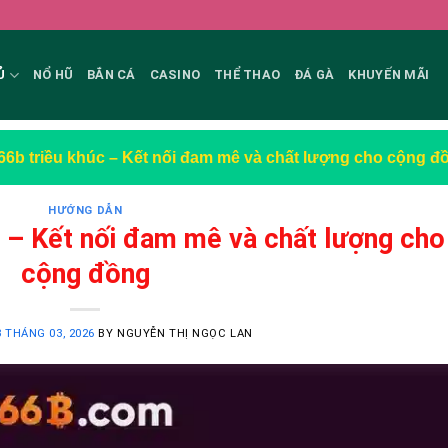
Ủ
NỔ HŨ
BẮN CÁ
CASINO
THỂ THAO
ĐÁ GÀ
KHUYẾN MÃI
66b triều khúc – Kết nối đam mê và chất lượng cho cộng đ
HƯỚNG DẪN
c – Kết nối đam mê và chất lượng cho
cộng đồng
3 THÁNG 03, 2026
BY
NGUYỄN THỊ NGỌC LAN