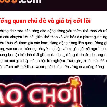
ổng quan chủ đề và giá trị cốt lõi
 dựng như một nền tảng cho cộng đồng yêu thích thể thao và trí
là câu chuyện kết nối giữa thể thao và văn hóa địa phương, nơi n
riều khúc và tham gia các hoạt động cộng đồng liên quan. Dòng g
trung vào sự an toàn, sự chuyên nghiệp và sự gần gũi với người dùn
ang lại một hệ sinh thái giải trí đa dạng, đồng thời các chương tr
gười mới gia nhập có cơ hội trải nghiệm. Trải nghiệm sân cầu 66b
 niềm đam mê thể thao và sự phát triển bền vững của cộng đồng.