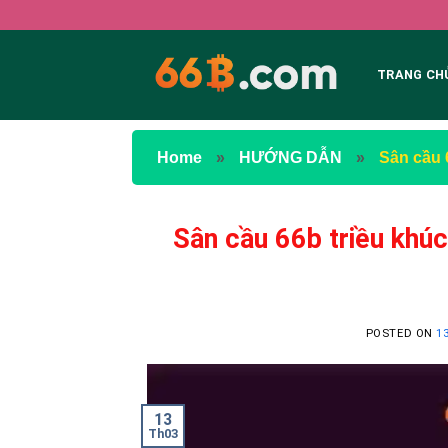
Skip
to
content
TRANG CH
Home
»
HƯỚNG DẪN
»
Sân cầu 
Sân cầu 66b triều khú
POSTED ON
1
13
Th03