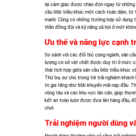
lại cảm giác được chào đón ngay từ những 
cầu 66b triều khúc một cách toàn diện, từ 
mạnh. Cũng có những trường hợp sử dụng tr
thần đồng đội và kỹ năng xã hội ở một khôn
Ưu thế và năng lực cạnh t
So sánh với các đối thủ cùng ngành, sân cầu 
lượng cơ sở vật chất được duy trì ở mức ca
thái tích hợp giữa sân cầu 66b triều khúc v
Thứ ba, sự chú trọng tới trải nghiệm khách
trị gia tăng như 66b khuyến mãi nạp đầu. T
vũng tàu và các khu vực lân cận, giúp thươn
kết an toàn luôn được đưa lên hàng đầu, đồ
chơi.
Trải nghiệm người dùng v
Người dùng thường chia sẻ rằng trải nghiệ