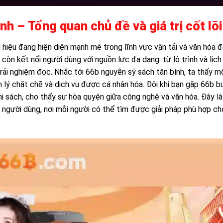
h – Tổng quan chủ đề và giá trị cốt lõi
hiệu đang hiện diện mạnh mẽ trong lĩnh vực vận tải và văn hóa đ
òn kết nối người dùng với nguồn lực đa dạng: từ lộ trình và lịch
trải nghiệm đọc. Nhắc tới 66b nguyễn sỹ sách tân bình, ta thấy m
ản lý chặt chẽ và dịch vụ được cá nhân hóa. Đôi khi bạn gặp 66b b
i sách, cho thấy sự hòa quyện giữa công nghệ và văn hóa. Đây là
à người dùng, nơi mỗi người có thể tìm được giải pháp phù hợp ch