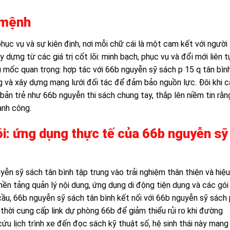
 mệnh
hục vụ và sự kiên định, nơi mỗi chữ cái là một cam kết với người
dựng từ các giá trị cốt lõi: minh bạch, phục vụ và đổi mới liên t
u mốc quan trọng: hợp tác với 66b nguyễn sỹ sách p 15 q tân bình
 và xây dựng mạng lưới đối tác để đảm bảo nguồn lực. Đôi khi c
ản trẻ như 66b nguyễn thi sách chung tay, thắp lên niềm tin rằn
ành công.
õi: ứng dụng thực tế của 66b nguyễn sỹ
n sỹ sách tân bình tập trung vào trải nghiệm thân thiện và hiệu
ền tảng quản lý nội dung, ứng dụng di động tiện dụng và các gói
ầu, 66b nguyễn sỹ sách tân bình kết nối với 66b nguyễn sỹ sách 
thời cung cấp link dự phòng 66b để giảm thiểu rủi ro khi đường
ứu lịch trình xe đến đọc sách kỹ thuật số, hệ sinh thái này mang 