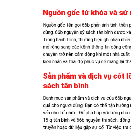
Nguồn gốc từ khóa và sứ
Nguồn gốc tên gọi 66b phản ánh tinh thần p
dùng. 66b nguyễn sỹ sách tân bình được xây 
Trong hành trình, thương hiệu ghi nhận nhiề
mở rộng sang các kênh thông tin công cộng
chuyện trở nên cảm động khi một nhà xuất b
kiên nhẫn và thái độ phục vụ sẽ mang lại th
Sản phẩm và dịch vụ cốt l
sách tân bình
Danh mục sản phẩm và dịch vụ của 66b nguyễ
quả cho người dùng. Bạn có thể tận hưởng n
vấn cho tổ chức. Để phù hợp với từng nhu c
15 q tân bình và 66b nguyễn thi sách, đồng 
truyền hoặc dữ liệu gặp sự cố. Từ việc tra c