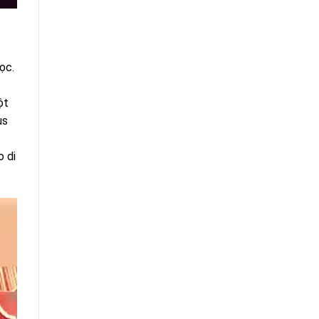
ọc.
ột
us
o di