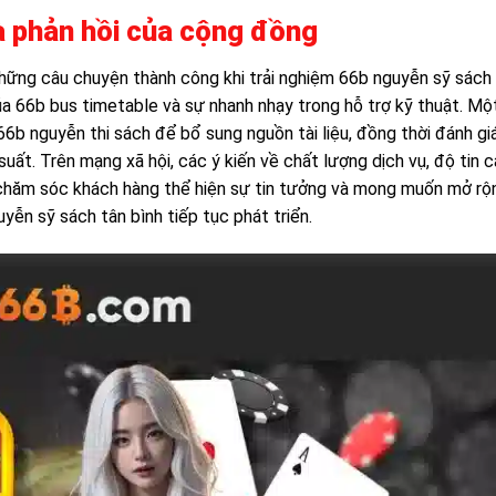
à phản hồi của cộng đồng
hững câu chuyện thành công khi trải nghiệm 66b nguyễn sỹ sách
của 66b bus timetable và sự nhanh nhạy trong hỗ trợ kỹ thuật. Mộ
 66b nguyễn thi sách để bổ sung nguồn tài liệu, đồng thời đánh gi
uất. Trên mạng xã hội, các ý kiến về chất lượng dịch vụ, độ tin 
 chăm sóc khách hàng thể hiện sự tin tưởng và mong muốn mở rộ
yễn sỹ sách tân bình tiếp tục phát triển.