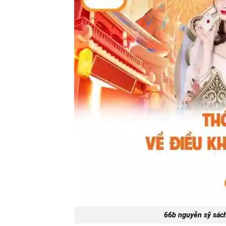
66b nguyễn sỹ sách 