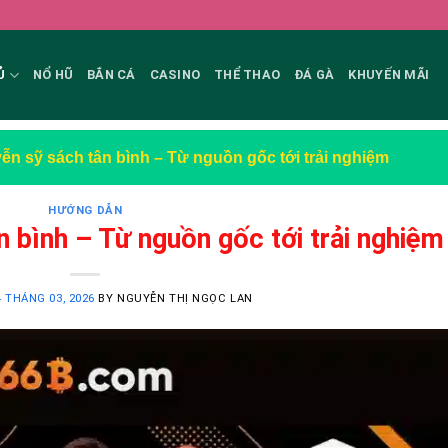
Ủ
NỔ HŨ
BẮN CÁ
CASINO
THỂ THAO
ĐÁ GÀ
KHUYẾN MÃI
ễn sỹ sách tân bình – Từ nguồn gốc tới trải nghiệm
HƯỚNG DẪN
 bình – Từ nguồn gốc tới trải nghiệm
4 THÁNG 03, 2026
BY
NGUYỄN THỊ NGỌC LAN