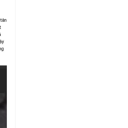
 tân
t
á
cậy
ng