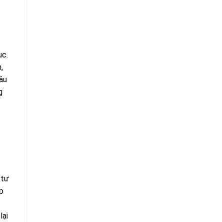
ục.
,
âu
g
 tư
p
lại