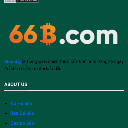
66b.org
là trang web chính thức của 66b.com đăng ký ngay
để nhận nhiều ưu đãi hấp dẫn
ABOUT US
Nổ Hũ 66b
Bắn Cá 66b
Casino 66b