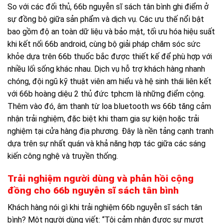
So với các đối thủ, 66b nguyễn sĩ sách tân bình ghi điểm ở
sự đồng bộ giữa sản phẩm và dịch vụ. Các ưu thế nổi bật
bao gồm độ an toàn dữ liệu và bảo mật, tối ưu hóa hiệu suất
khi kết nối 66b android, cùng bộ giải pháp chăm sóc sức
khỏe dựa trên 66b thuốc bắc được thiết kế để phù hợp với
nhiều lối sống khác nhau. Dịch vụ hỗ trợ khách hàng nhanh
chóng, đội ngũ kỹ thuật viên am hiểu và hệ sinh thái liên kết
với 66b hoàng diệu 2 thủ đức tphcm là những điểm cộng.
Thêm vào đó, âm thanh từ loa bluetooth ws 66b tăng cảm
nhận trải nghiệm, đặc biệt khi tham gia sự kiện hoặc trải
nghiệm tại cửa hàng địa phương. Đây là nền tảng cạnh tranh
dựa trên sự nhất quán và khả năng hợp tác giữa các sáng
kiến công nghệ và truyền thống.
Trải nghiệm người dùng và phản hồi cộng
đồng cho 66b nguyễn sĩ sách tân bình
Khách hàng nói gì khi trải nghiệm 66b nguyễn sĩ sách tân
bình? Một người dùng viết: “Tôi cảm nhận được sự mượt