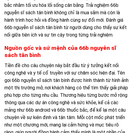
bắc nhằm tối ưu hóa lối sống cân bằng. Trải nghiệm 66b
nguyễn sĩ sách tân bình không chỉ là mua sắm mà còn là
hành trình học hỏi và đồng hành cùng sự đổi mới. Đánh giá
66b nguyễn sĩ sách tân bình từ người dùng cho thấy sự kết
nối giữa tiện ích và sự tin cậy trong từng trải nghiệm.
Nguồn gốc và sứ mệnh của 66b nguyễn sĩ
sách tân bình
Tiền đề cho câu chuyện này bắt đầu từ ý tưởng kết nối
công nghệ và y tế cổ truyền với sự chăm sóc hiện đại. Tên
gọi 66b nguyễn sĩ sách tân bình được hình thành từ hình ảnh
một thị trường mở, nơi khách hàng có thể tìm thấy giải pháp
phù hợp cho từng nhu cầu. Thương hiệu từng bước mở rộng
thông qua các dự án công nghệ và sức khỏe, kể cả các
mảng như 66b android và 66b thuốc bắc, để kể lại một câu
chuyện về sự kiên định và tận tâm. Mỗi cột mốc phát triển
như một chương mới, mang lại cảm hứng và mục tiêu rõ
ràng, giúp người đồng hành cảm thấy mình là một phần của