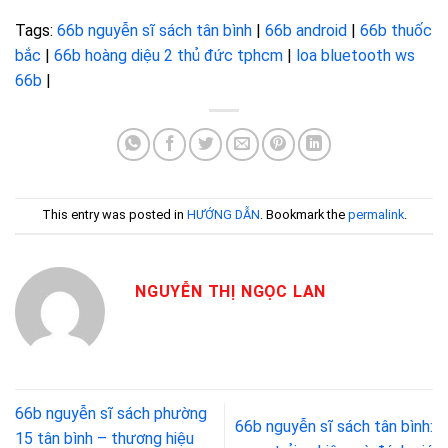
Tags:
66b nguyễn sĩ sách tân bình
|
66b android
|
66b thuốc
bắc
|
66b hoàng diệu 2 thủ đức tphcm
|
loa bluetooth ws
66b
|
This entry was posted in
HƯỚNG DẪN
. Bookmark the
permalink
.
NGUYỄN THỊ NGỌC LAN
66b nguyễn sĩ sách phường
66b nguyễn sĩ sách tân bình:
15 tân bình – thương hiệu