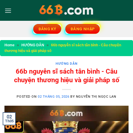
Skip
to
content
ĐĂNG KÝ
ĐĂNG NHẬP
Home
»
HƯỚNG DẪN
»
66b nguyễn sĩ sách tân bình - Câu chuyện
thương hiệu và giải pháp số
HƯỚNG DẪN
66b nguyễn sĩ sách tân bình - Câu
chuyện thương hiệu và giải pháp số
POSTED ON
02 THÁNG 05, 2026
BY
NGUYỄN THỊ NGỌC LAN
02
Th05