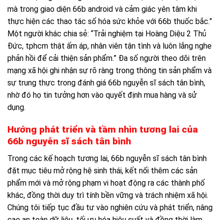
mà trong giao diện 66b android và cảm giác yên tâm khi
thực hiện các thao tác số hóa sức khỏe với 66b thuốc bắc.”
Một người khác chia sẻ: “Trải nghiệm tại Hoàng Diệu 2 Thủ
Đức, tphcm thật ấm áp, nhân viên tận tình và luôn lắng nghe
phản hồi để cải thiện sản phẩm.” Đa số người theo dõi trên
mạng xã hội ghi nhận sự rõ ràng trong thông tin sản phẩm và
sự trung thực trong đánh giá 66b nguyễn sĩ sách tân bình,
nhờ đó họ tin tưởng hơn vào quyết định mua hàng và sử
dụng.
Hướng phát triển và tầm nhìn tương lai của
66b nguyễn sĩ sách tân bình
Trong các kế hoạch tương lai, 66b nguyễn sĩ sách tân bình
đặt mục tiêu mở rộng hệ sinh thái, kết nối thêm các sản
phẩm mới và mở rộng phạm vi hoạt động ra các thành phố
khác, đồng thời duy trì tính bền vững và trách nhiệm xã hội.
Chúng tôi tiếp tục đầu tư vào nghiên cứu và phát triển, nâng
cao an toàn dữ liệu, tối ưu hóa hiệu suất và đồng thời làm