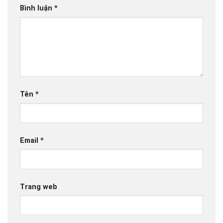
Bình luận
*
Tên
*
Email
*
Trang web