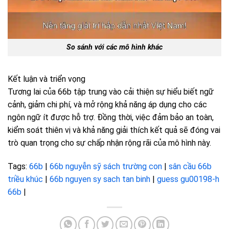
So sánh với các mô hình khác
Kết luận và triển vọng
Tương lai của 66b tập trung vào cải thiện sự hiểu biết ngữ
cảnh, giảm chi phí, và mở rộng khả năng áp dụng cho các
ngôn ngữ ít được hỗ trợ. Đồng thời, việc đảm bảo an toàn,
kiểm soát thiên vị và khả năng giải thích kết quả sẽ đóng vai
trò quan trọng cho sự chấp nhận rộng rãi của mô hình này.
Tags:
66b
|
66b nguyễn sỹ sách trường con
|
sân cầu 66b
triều khúc
|
66b nguyen sy sach tan binh
|
guess gu00198-h
66b
|