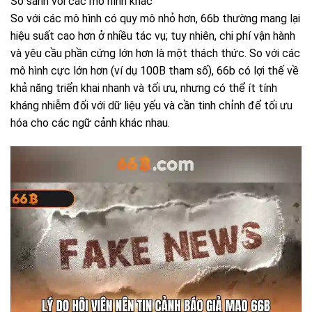
So sánh với các mô hình khác
So với các mô hình có quy mô nhỏ hơn, 66b thường mang lại
hiệu suất cao hơn ở nhiều tác vụ; tuy nhiên, chi phí vận hành
và yêu cầu phần cứng lớn hơn là một thách thức. So với các
mô hình cực lớn hơn (ví dụ 100B tham số), 66b có lợi thế về
khả năng triển khai nhanh và tối ưu, nhưng có thể ít tính
kháng nhiễm đối với dữ liệu yếu và cần tinh chỉnh để tối ưu
hóa cho các ngữ cảnh khác nhau.