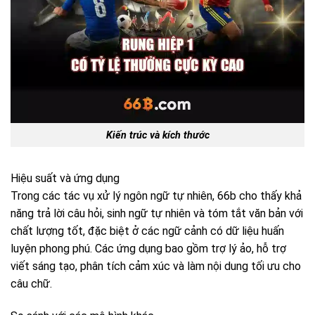
Kiến trúc và kích thước
Hiệu suất và ứng dụng
Trong các tác vụ xử lý ngôn ngữ tự nhiên, 66b cho thấy khả
năng trả lời câu hỏi, sinh ngữ tự nhiên và tóm tắt văn bản với
chất lượng tốt, đặc biệt ở các ngữ cảnh có dữ liệu huấn
luyện phong phú. Các ứng dụng bao gồm trợ lý ảo, hỗ trợ
viết sáng tạo, phân tích cảm xúc và làm nội dung tối ưu cho
câu chữ.