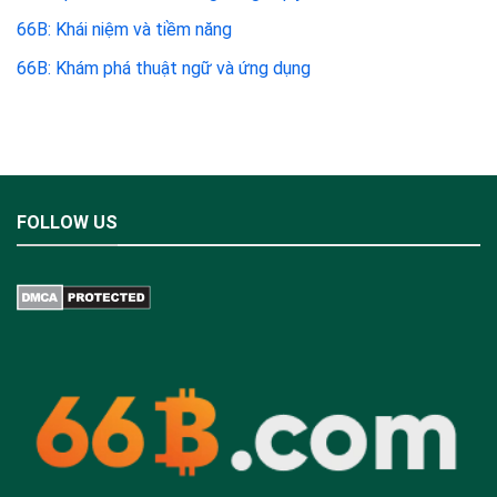
66B: Khái niệm và tiềm năng
66B: Khám phá thuật ngữ và ứng dụng
FOLLOW US