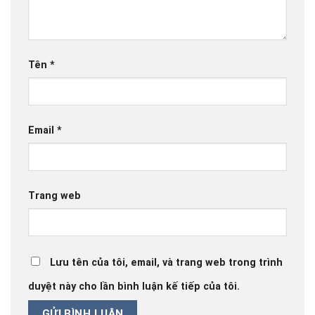
Tên
*
Email
*
Trang web
Lưu tên của tôi, email, và trang web trong trình
duyệt này cho lần bình luận kế tiếp của tôi.