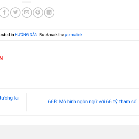
osted in
HƯỚNG DẪN
. Bookmark the
permalink
.
AN
tương lai
66B: Mô hình ngôn ngữ với 66 tỷ tham số