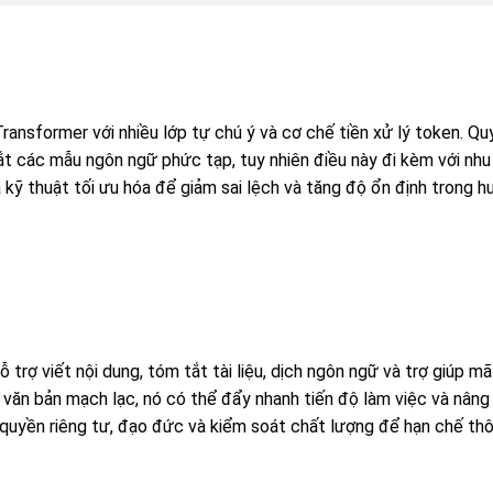
ansformer với nhiều lớp tự chú ý và cơ chế tiền xử lý token. Qu
 các mẫu ngôn ngữ phức tạp, tuy nhiên điều này đi kèm với nhu
 kỹ thuật tối ưu hóa để giảm sai lệch và tăng độ ổn định trong h
trợ viết nội dung, tóm tắt tài liệu, dịch ngôn ngữ và trợ giúp mã
 văn bản mạch lạc, nó có thể đẩy nhanh tiến độ làm việc và nâng
 quyền riêng tư, đạo đức và kiểm soát chất lượng để hạn chế th