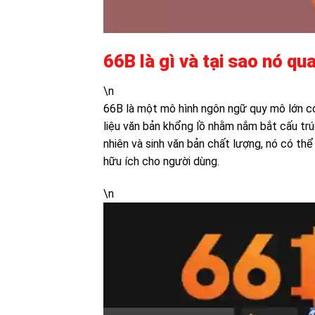
66B là gì và tại sao nó qu
\n
66B là một mô hình ngôn ngữ quy mô lớn c
liệu văn bản khổng lồ nhằm nắm bắt cấu trú
nhiên và sinh văn bản chất lượng, nó có thể 
hữu ích cho người dùng.
\n