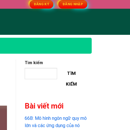
ĐĂNG KÝ
ĐĂNG NHẬP
Tìm kiếm
TÌM
KIẾM
Bài viết mới
66B: Mô hình ngôn ngữ quy mô
lớn và các ứng dụng của nó