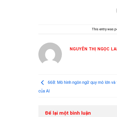
This entry was p
NGUYỄN THỊ NGỌC L
66B: Mô hình ngôn ngữ quy mô lớn và 
của AI
Để lại một bình luận