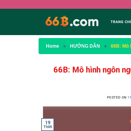
Skip
to
content
TRANG CH
Home
»
HƯỚNG DẪN
»
66B: Mô 
66B: Mô hình ngôn ngữ
POSTED ON
1
19
Th05