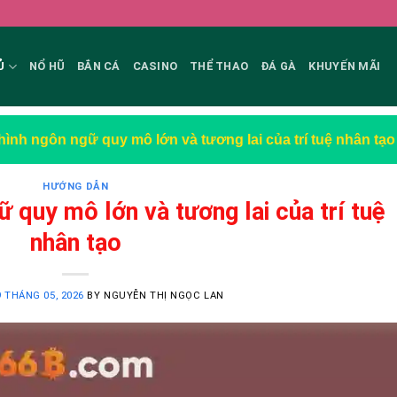
Ủ
NỔ HŨ
BẮN CÁ
CASINO
THỂ THAO
ĐÁ GÀ
KHUYẾN MÃI
hình ngôn ngữ quy mô lớn và tương lai của trí tuệ nhân tạo
HƯỚNG DẪN
 quy mô lớn và tương lai của trí tuệ
nhân tạo
9 THÁNG 05, 2026
BY
NGUYỄN THỊ NGỌC LAN