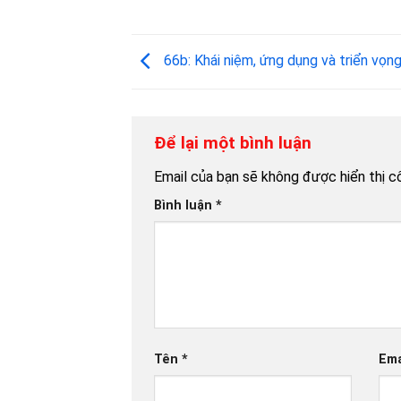
66b: Khái niệm, ứng dụng và triển vọn
Để lại một bình luận
Email của bạn sẽ không được hiển thị cô
Bình luận
*
Tên
*
Ema