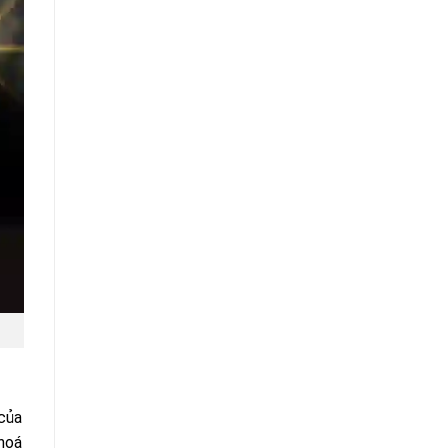
 của
 hoá