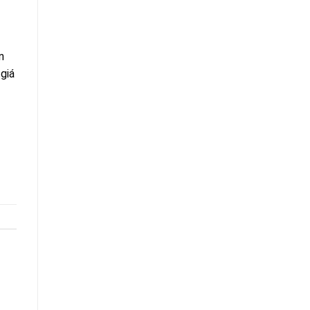
n
 giá