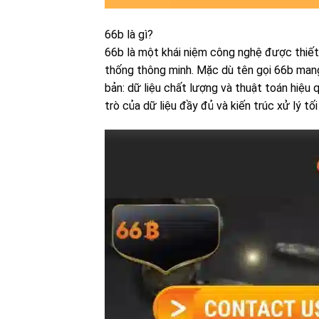
66b là gì?
66b là một khái niệm công nghệ được thiết
thống thông minh. Mặc dù tên gọi 66b mang
bản: dữ liệu chất lượng và thuật toán hiệu 
trò của dữ liệu đầy đủ và kiến trúc xử lý tố