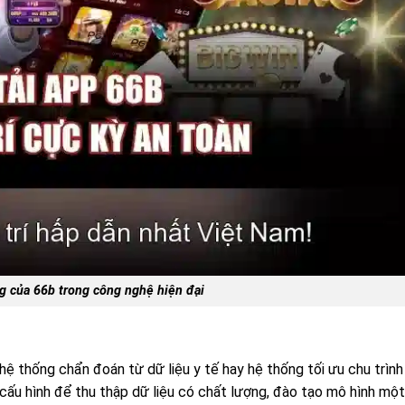
 của 66b trong công nghệ hiện đại
hệ thống chẩn đoán từ dữ liệu y tế hay hệ thống tối ưu chu trình
 cấu hình để thu thập dữ liệu có chất lượng, đào tạo mô hình một