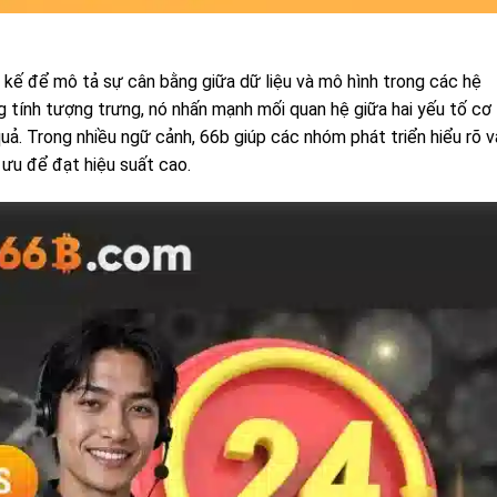
 kế để mô tả sự cân bằng giữa dữ liệu và mô hình trong các hệ
 tính tượng trưng, nó nhấn mạnh mối quan hệ giữa hai yếu tố cơ
quả. Trong nhiều ngữ cảnh, 66b giúp các nhóm phát triển hiểu rõ v
i ưu để đạt hiệu suất cao.