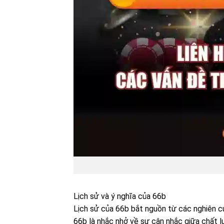
Lịch sử và ý nghĩa của 66b
Lịch sử của 66b bắt nguồn từ các nghiên cứ
66b là nhắc nhở về sự cân nhắc giữa chất l