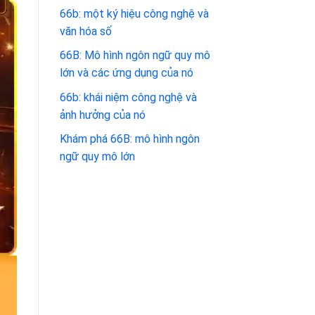
66b: một ký hiệu công nghệ và
văn hóa số
66B: Mô hình ngôn ngữ quy mô
lớn và các ứng dụng của nó
66b: khái niệm công nghệ và
ảnh hưởng của nó
Khám phá 66B: mô hình ngôn
ngữ quy mô lớn