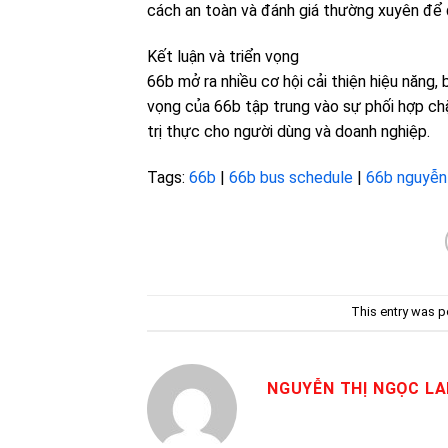
cách an toàn và đánh giá thường xuyên để 
Kết luận và triển vọng
66b mở ra nhiều cơ hội cải thiện hiệu năng
vọng của 66b tập trung vào sự phối hợp chặt
trị thực cho người dùng và doanh nghiệp.
Tags:
66b
|
66b bus schedule
|
66b nguyễn
This entry was p
NGUYỄN THỊ NGỌC L